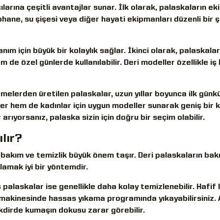
cılarına çeşitli avantajlar sunar. İlk olarak, palaskaların e
hane, su şişesi veya diğer hayati ekipmanları düzenli bir 
nım için büyük bir kolaylık sağlar. İkinci olarak, palaskalar
de özel günlerde kullanılabilir. Deri modeller özellikle iş
zemelerden üretilen palaskalar, uzun yıllar boyunca ilk günk
er hem de kadınlar için uygun modeller sunarak geniş bir ku
rıyorsanız, palaska sizin için doğru bir seçim olabilir.
lır?
 bakım ve temizlik büyük önem taşır. Deri palaskaların bak
lamak iyi bir yöntemdir.
 palaskalar ise genellikle daha kolay temizlenebilir. Hafif 
ır makinesinde hassas yıkama programında yıkayabilirsiniz.
akdirde kumaşın dokusu zarar görebilir.