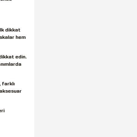
lk dikkat
askalar hem
dikkat edin.
lanımlarda
 farklı
r aksesuar
ri