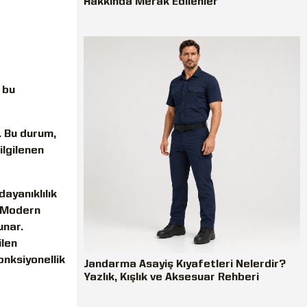
Hakkında Merak Edilenler
 bu
. Bu durum,
ilgilenen
ayanıklılık
. Modern
unar.
ilen
onksiyonellik
Jandarma Asayiş Kıyafetleri Nelerdir?
Yazlık, Kışlık ve Aksesuar Rehberi