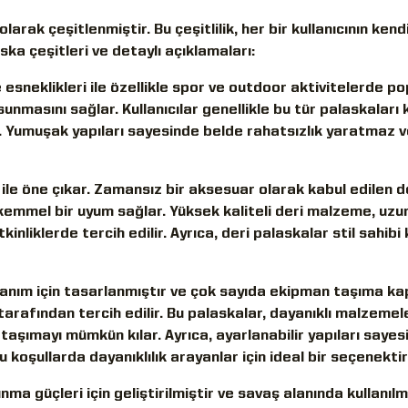
olarak çeşitlenmiştir. Bu çeşitlilik, her bir kullanıcının kend
ska çeşitleri ve detaylı açıklamaları:
esneklikleri ile özellikle spor ve outdoor aktivitelerde po
sunmasını sağlar. Kullanıcılar genellikle bu tür palaskaları 
r. Yumuşak yapıları sayesinde belde rahatsızlık yaratmaz v
ğı ile öne çıkar. Zamansız bir aksesuar olarak kabul edilen d
emmel bir uyum sağlar. Yüksek kaliteli deri malzeme, uzun
nliklerde tercih edilir. Ayrıca, deri palaskalar stil sahibi k
llanım için tasarlanmıştır ve çok sayıda ekipman taşıma k
tarafından tercih edilir. Bu palaskalar, dayanıklı malzemel
 taşımayı mümkün kılar. Ayrıca, ayarlanabilir yapıları sayes
u koşullarda dayanıklılık arayanlar için ideal bir seçenektir
nma güçleri için geliştirilmiştir ve savaş alanında kullanı