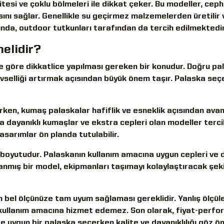
esi ve çoklu bölmeleri ile dikkat çeker. Bu modeller, ceph
sını sağlar. Genellikle su geçirmez malzemelerden üretilir 
şında, outdoor tutkunları tarafından da tercih edilmektedir
elidir?
ze göre dikkatlice yapılması gereken bir konudur. Doğru pa
elliği artırmak açısından büyük önem taşır. Palaska seç
arken, kumaş palaskalar hafiflik ve esneklik açısından avan
a dayanıklı kumaşlar ve ekstra cepleri olan modeller tercih 
asarımlar ön planda tutulabilir.
i boyutudur. Palaskanın kullanım amacına uygun cepleri ve
rlanmış bir model, ekipmanları taşımayı kolaylaştıracak şek
 bel ölçünüze tam uyum sağlaması gereklidir. Yanlış ölçül
kullanım amacına hizmet edemez. Son olarak, fiyat-perfor
 uygun bir palaska seçerken kalite ve dayanıklılığı göz ö