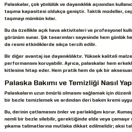
Palaskalar, çok yönlülük ve dayanıklılık açısından kullanı
taşıma kapasitesi oldukça geniştir. Taktik modeller, cep
taşımayı mümkün kılar.
Bu da özellikle açık hava aktiviteleri ve profesyonel kulla
görünüm sunar. Şık tasarımları sayesinde hem günlük hem 
da resmi etkinliklerde sıkça tercih edilir.
Bir diğer avantaj ise dayanıklılıktır. Yüksek kaliteli mal
performansını koruyabilir. Ayrıca, palaskalar hem erkekl
kitlesine hitap eder. Hem pratik hem de şık bir aksesuar a
Palaska Bakımı ve Temizliği Nasıl Yapı
Palaskaların uzun ömürlü olmasını sağlamak için düzenli
bir bezle temizlemek ve ardından deri bakım kremi uygu
Bu, derinin çatlamasını önler ve parlaklığını korur. Kumaş
nemli bir bezle silebilir, gerektiğinde elde veya çamaş
yıkama talimatlarına mutlaka dikkat edilmelidir; aksi t