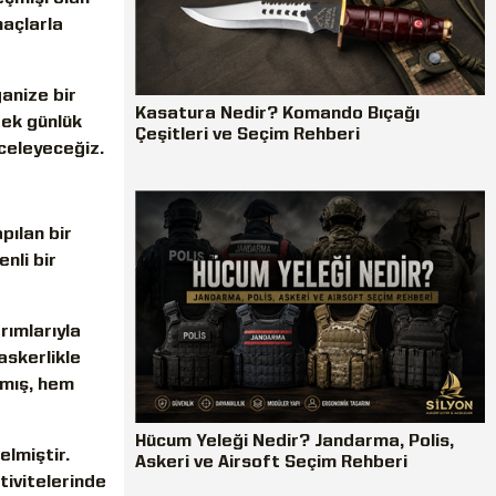
maçlarla
anize bir
Kasatura Nedir? Komando Bıçağı
rek günlük
Çeşitleri ve Seçim Rehberi
nceleyeceğiz.
pılan bir
nli bir
rımlarıyla
askerlikle
ılmış, hem
Hücum Yeleği Nedir? Jandarma, Polis,
elmiştir.
Askeri ve Airsoft Seçim Rehberi
tivitelerinde