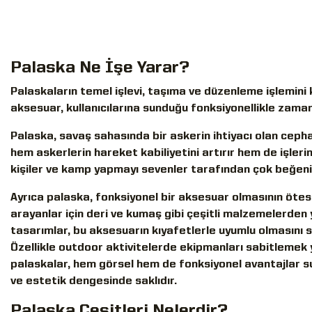
Palaska Ne İşe Yarar?
Palaskaların temel işlevi, taşıma ve düzenleme işlemini 
aksesuar, kullanıcılarına sunduğu fonksiyonellikle zaman
Palaska, savaş sahasında bir askerin ihtiyacı olan cephane
hem askerlerin hareket kabiliyetini artırır hem de işlerin
kişiler ve kamp yapmayı sevenler tarafından çok beğeni
Ayrıca palaska, fonksiyonel bir aksesuar olmasının ötes
arayanlar için deri ve kumaş gibi çeşitli malzemelerden 
tasarımlar, bu aksesuarın kıyafetlerle uyumlu olmasını
Özellikle outdoor aktivitelerde ekipmanları sabitlemek y
palaskalar, hem görsel hem de fonksiyonel avantajlar su
ve estetik dengesinde saklıdır.
Palaska Çeşitleri Nelerdir?