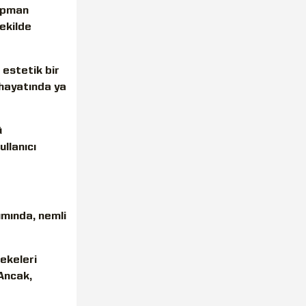
kipman
şekilde
 estetik bir
 hayatında ya
ü
llanıcı
ımında, nemli
lekeleri
 Ancak,