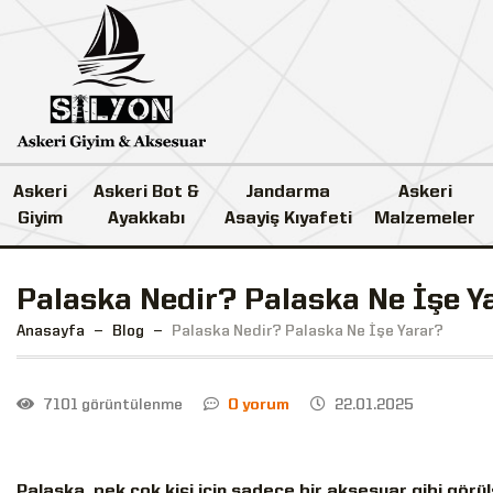
Askeri
Askeri Bot &
Jandarma
Askeri
Giyim
Ayakkabı
Asayiş Kıyafeti
Malzemeler
Palaska Nedir? Palaska Ne İşe Y
Anasayfa
Blog
Palaska Nedir? Palaska Ne İşe Yarar?
7101 görüntülenme
0 yorum
22.01.2025
Palaska, pek çok kişi için sadece bir aksesuar gibi görüls