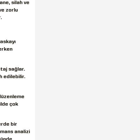
ane, silah ve
ve zorlu
.
laskayı
erken
taj sağlar.
edilebilir.
 düzenleme
ilde çok
erde bir
mans analizi
nünde