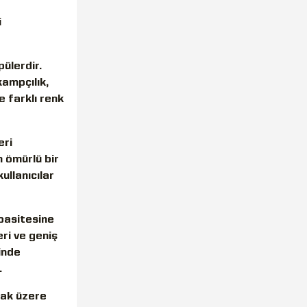
i
pülerdir.
kampçılık,
e farklı renk
eri
 ömürlü bir
ullanıcılar
apasitesine
eri ve geniş
inde
.
lmak üzere