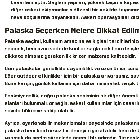
tasarlanmıştır. Sağlam yapıları, yüksek taşıma kapasit
diğer askeri ekipmanların düzenli bir şekilde taşınma
hava koşullarına dayanıklıdır. Askeri operasyonlar dı
Palaska Seçerken Nelere Dikkat Edilm
Palaska seçimi, kullanım amacına ve kişisel tercihlerini
seçmek, hem uzun vadede konfor sağlamak hem de işlevs
dikkate almanız gereken ilk kriter malzeme kalitesidir.
Deri palaskalar genellikle dayanıklılık ve uzun ömür sun
Eğer outdoor etkinlikler için bir palaska arıyorsanız, suy
Buna karşın, günlük kullanım için daha minimalist ve şık t
Fonksiyonellik, doğru palaska seçiminin bir diğer öneml
alanları bulunmalı; örneğin, askeri kullanımlar için tasa
sayıda bölmeye sahip olabilir.
Ayrıca, ayarlanabilir mekanizmalar sayesinde palaskanın
palaska hem konforsuz bir deneyim yaratabilir hem de 
yapmak da seçim sürecinde önemli bir adımdır. Bütçenize