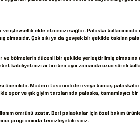
e işlevsellik elde etmenizi sağlar. Palaska kullanımında i
ş olmasıdır. Çok sıkı ya da gevşek bir şekilde takılan pal
.
r ve bölmelerin düzenli bir şekilde yerleştirilmiş olmasına 
eket kabiliyetinizi artırırken aynı zamanda uzun süreli kul
sı önemlidir. Modern tasarımlı deri veya kumaş palaskalar,
llikle spor ve şık giyim tarzlarında palaska, tamamlayıcı bi
lanım ömrünü uzatır. Deri palaskalar için özel bakım ürünle
kama programında temizleyebilirsiniz.