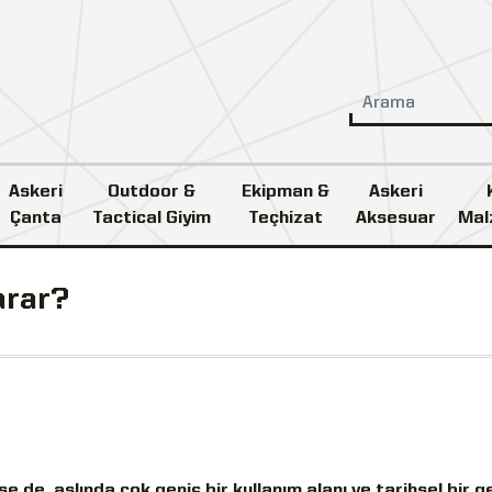
Askeri
Outdoor &
Ekipman &
Askeri
Çanta
Tactical Giyim
Teçhizat
Aksesuar
Mal
arar?
e de, aslında çok geniş bir kullanım alanı ve tarihsel bir g