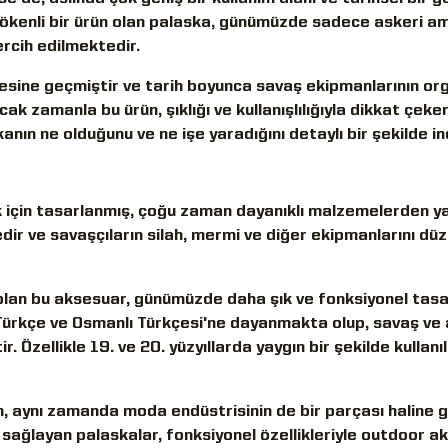
i kökenli bir ürün olan palaska, günümüzde sadece askeri a
ercih edilmektedir.
sine geçmiştir ve tarih boyunca savaş ekipmanlarının org
ak zamanla bu ürün, şıklığı ve kullanışlılığıyla dikkat çeke
anın ne olduğunu ve ne işe yaradığını detaylı bir şekilde i
ak için tasarlanmış, çoğu zaman dayanıklı malzemelerden ya
dir ve savaşçıların silah, mermi ve diğer ekipmanlarını düze
lan bu aksesuar, günümüzde daha şık ve fonksiyonel tasa
 Türkçe ve Osmanlı Türkçesi'ne dayanmakta olup, savaş ve 
ir. Özellikle 19. ve 20. yüzyıllarda yaygın bir şekilde kullan
, aynı zamanda moda endüstrisinin de bir parçası haline g
 sağlayan palaskalar, fonksiyonel özellikleriyle outdoor ak