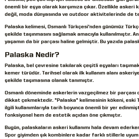
önemli bir eşya olarak karşımıza çıkar. Özellikle asker
değil, moda dünyasında ve outdoor aktivitelerinde de t
Palaska kelimesi, Osmanlı Türkçesi'nden günümüz Türkçe
şekilde taşınmasını sağlamak amacıyla kullanılmıştır. Anc
yaşamın da bir parçası haline gelmiştir. Bu yazıda palask
Palaska Nedir?
Palaska, bel çevresine takılarak çeşitli eşyaları taşım
kemer türüdür. Tarihsel olarak ilk kullanım alanı askeriye
şekilde taşımasına olanak tanımıştır.
Osmanlı döneminde askerlerin vazgeçilmez bir parçası o
dikkat çekmektedir. "Palaska" kelimesinin kökeni, eski
ilgili kullanımlarıyla tarih boyunca önemli bir yer edinmişt
fonksiyonel hem de estetik açıdan öne çıkmıştır.
Bugün, palaskaların askeri kullanımı hala devam ederken
Spor giyimden şık kombinlere kadar farklı stillerle uyum