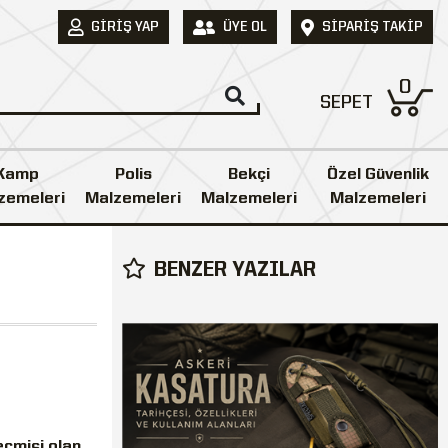
GIRIŞ YAP
ÜYE OL
SIPARIŞ TAKIP
0
SEPET
Kamp
Polis
Bekçi
Özel Güvenlik
zemeleri
Malzemeleri
Malzemeleri
Malzemeleri
BENZER YAZILAR
eçmişi olan