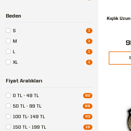
Beden
Kışlık Uzun
S
1
M
1
9
L
1
XL
1
Fiyat Aralıkları
0 TL - 49 TL
82
50 TL - 99 TL
69
100 TL- 149 TL
43
150 TL - 199 TL
18