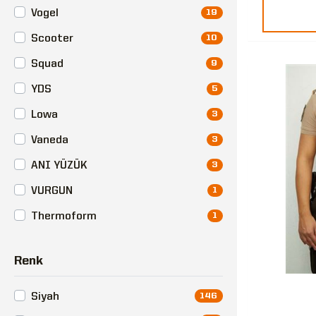
Vogel
19
Scooter
10
Squad
9
YDS
5
Lowa
3
Vaneda
3
ANI YÜZÜK
3
VURGUN
1
Thermoform
1
Renk
Siyah
146