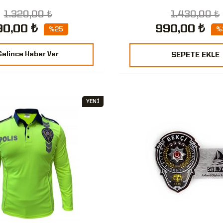
1.320,00 ₺
1.430,00 ₺
90,00 ₺
990,00 ₺
%25
%
Gelince Haber Ver
SEPETE EKLE
YENİ