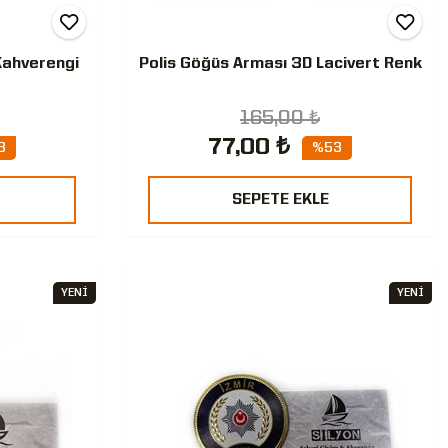
Kahverengi
Polis Göğüs Arması 3D Lacivert Renk
165,00 ₺
77,00 ₺
3
%53
SEPETE EKLE
YENİ
YENİ