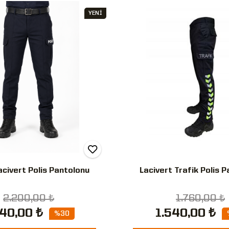
YENİ
Lacivert Polis Pantolonu
Lacivert Trafik Polis 
2.200,00 ₺
1.760,00 ₺
540,00 ₺
1.540,00 ₺
%30