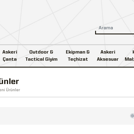
Askeri
Outdoor &
Ekipman &
Askeri
Çanta
Tactical Giyim
Teçhizat
Aksesuar
Mal
ünler
eni Ürünler