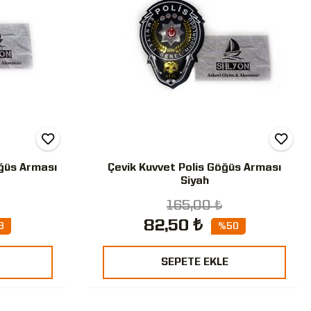
ğüs Arması
Çevik Kuvvet Polis Göğüs Arması
Siyah
165,00 ₺
82,50 ₺
3
%50
SEPETE EKLE