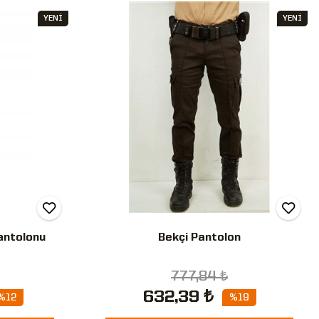
YENİ
YENİ
Pantolonu
Bekçi Pantolon
777,84 ₺
632,39 ₺
%12
%19