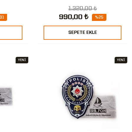
1.320,00 ₺
990,00 ₺
31
%25
SEPETE EKLE
YENİ
YENİ