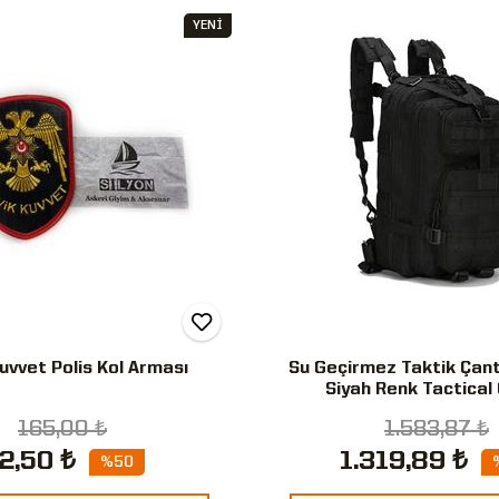
YENİ
uvvet Polis Kol Arması
Su Geçirmez Taktik Çant
Siyah Renk Tactical
165,00 ₺
1.583,87 ₺
2,50 ₺
1.319,89 ₺
%50