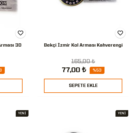
Arması 3D
Bekçi İzmir Kol Arması Kahverengi
165,00 ₺
77,00 ₺
3
%53
SEPETE EKLE
YENİ
YENİ