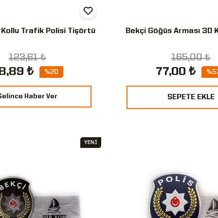
 Kollu Trafik Polisi Tişörtü
Bekçi Göğüs Arması 3D 
123,61 ₺
165,00 ₺
8,89 ₺
77,00 ₺
%20
%5
Gelince Haber Ver
SEPETE EKLE
YENİ