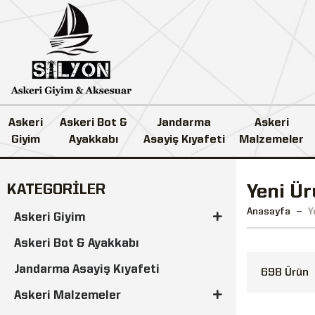
Askeri
Askeri Bot &
Jandarma
Askeri
Giyim
Ayakkabı
Asayiş Kıyafeti
Malzemeler
KATEGORİLER
Yeni Ür
Anasayfa
Y
Askeri Giyim
Askeri Bot & Ayakkabı
Jandarma Asayiş Kıyafeti
698 Ürün
Askeri Malzemeler