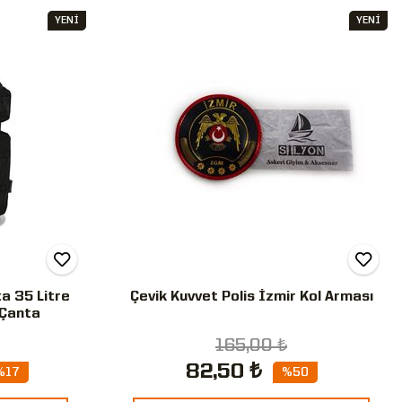
YENİ
YENİ
a 35 Litre
Çevik Kuvvet Polis İzmir Kol Arması
 Çanta
165,00 ₺
82,50 ₺
%17
%50