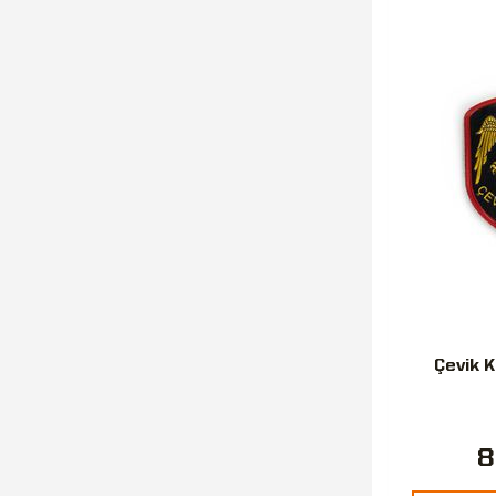
Çevik K
8