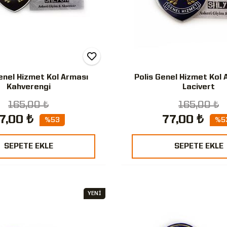
enel Hizmet Kol Arması
Polis Genel Hizmet Kol 
Kahverengi
Lacivert
165,00 ₺
165,00 ₺
7,00 ₺
77,00 ₺
%53
%5
SEPETE EKLE
SEPETE EKLE
YENİ