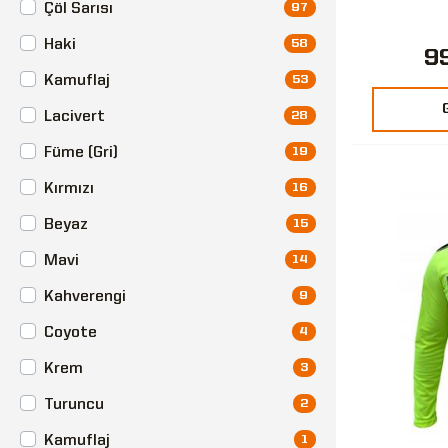
Çöl Sarısı
97
Haki
58
9
Kamuflaj
53
Lacivert
28
Füme (Gri)
19
Kırmızı
16
Beyaz
15
Mavi
14
Kahverengi
9
Coyote
4
Krem
3
Turuncu
2
Kamuflaj
1