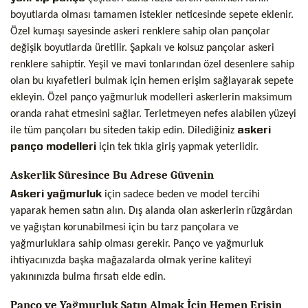
boyutlarda olması tamamen istekler neticesinde sepete eklenir.
Özel kumaşı sayesinde askeri renklere sahip olan pançolar
değişik boyutlarda üretilir. Şapkalı ve kolsuz pançolar askeri
renklere sahiptir. Yeşil ve mavi tonlarından özel desenlere sahip
olan bu kıyafetleri bulmak için hemen erişim sağlayarak sepete
ekleyin. Özel panço yağmurluk modelleri askerlerin maksimum
oranda rahat etmesini sağlar. Terletmeyen nefes alabilen yüzeyi
ile tüm pançoları bu siteden takip edin. Dilediğiniz
askeri
panço modelleri
için tek tıkla giriş yapmak yeterlidir.
Askerlik Süresince Bu Adrese Güvenin
Askeri yağmurluk
için sadece beden ve model tercihi
yaparak hemen satın alın. Dış alanda olan askerlerin rüzgârdan
ve yağıştan korunabilmesi için bu tarz pançolara ve
yağmurluklara sahip olması gerekir. Panço ve yağmurluk
ihtiyacınızda başka mağazalarda olmak yerine kaliteyi
yakınınızda bulma fırsatı elde edin.
Panço ve Yağmurluk Satın Almak İçin Hemen Erişin