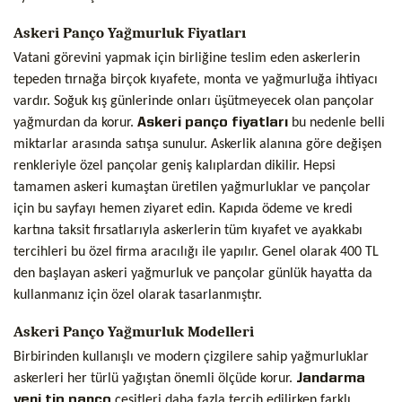
Askeri Panço Yağmurluk Fiyatları
Vatani görevini yapmak için birliğine teslim eden askerlerin
tepeden tırnağa birçok kıyafete, monta ve yağmurluğa ihtiyacı
vardır. Soğuk kış günlerinde onları üşütmeyecek olan pançolar
yağmurdan da korur.
Askeri panço fiyatları
bu nedenle belli
miktarlar arasında satışa sunulur. Askerlik alanına göre değişen
renkleriyle özel pançolar geniş kalıplardan dikilir. Hepsi
tamamen askeri kumaştan üretilen yağmurluklar ve pançolar
için bu sayfayı hemen ziyaret edin. Kapıda ödeme ve kredi
kartına taksit fırsatlarıyla askerlerin tüm kıyafet ve ayakkabı
tercihleri bu özel firma aracılığı ile yapılır. Genel olarak 400 TL
den başlayan askeri yağmurluk ve pançolar günlük hayatta da
kullanmanız için özel olarak tasarlanmıştır.
Askeri Panço Yağmurluk Modelleri
Birbirinden kullanışlı ve modern çizgilere sahip yağmurluklar
askerleri her türlü yağıştan önemli ölçüde korur.
Jandarma
yeni tip panço
çeşitleri daha fazla tercih edilirken farklı