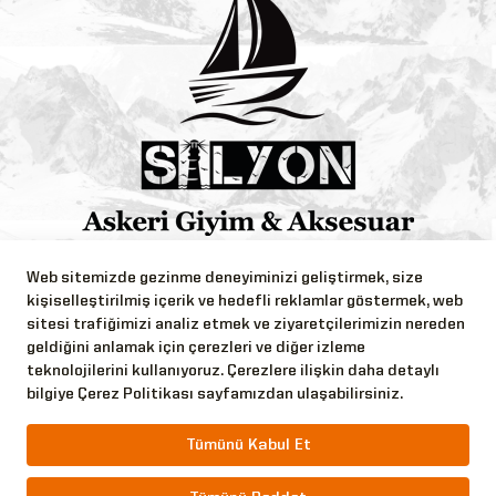
Bizi Takip Edin!
Web sitemizde gezinme deneyiminizi geliştirmek, size
kişiselleştirilmiş içerik ve hedefli reklamlar göstermek, web
sitesi trafiğimizi analiz etmek ve ziyaretçilerimizin nereden
geldiğini anlamak için çerezleri ve diğer izleme
teknolojilerini kullanıyoruz. Çerezlere ilişkin daha detaylı
bilgiye Çerez Politikası sayfamızdan ulaşabilirsiniz.
Copyright © 2026 Silyon Askeri Giyim Tüm Hakları
Saklıdır.
Tümünü Kabul Et