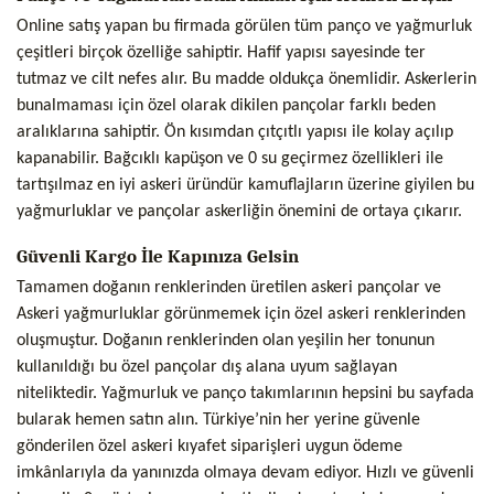
Online satış yapan bu firmada görülen tüm panço ve yağmurluk
çeşitleri birçok özelliğe sahiptir. Hafif yapısı sayesinde ter
tutmaz ve cilt nefes alır. Bu madde oldukça önemlidir. Askerlerin
bunalmaması için özel olarak dikilen pançolar farklı beden
aralıklarına sahiptir. Ön kısımdan çıtçıtlı yapısı ile kolay açılıp
kapanabilir. Bağcıklı kapüşon ve 0 su geçirmez özellikleri ile
tartışılmaz en iyi askeri üründür kamuflajların üzerine giyilen bu
yağmurluklar ve pançolar askerliğin önemini de ortaya çıkarır.
Güvenli Kargo İle Kapınıza Gelsin
Tamamen doğanın renklerinden üretilen askeri pançolar ve
Askeri yağmurluklar görünmemek için özel askeri renklerinden
oluşmuştur. Doğanın renklerinden olan yeşilin her tonunun
kullanıldığı bu özel pançolar dış alana uyum sağlayan
niteliktedir. Yağmurluk ve panço takımlarının hepsini bu sayfada
bularak hemen satın alın. Türkiye’nin her yerine güvenle
gönderilen özel askeri kıyafet siparişleri uygun ödeme
imkânlarıyla da yanınızda olmaya devam ediyor. Hızlı ve güvenli