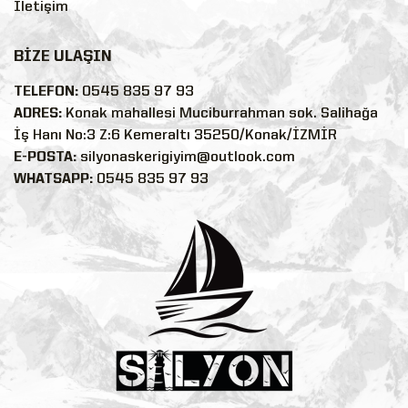
İletişim
BİZE ULAŞIN
TELEFON:
0545 835 97 93
ADRES:
Konak mahallesi Muciburrahman sok. Salihağa
İş Hanı No:3 Z:6 Kemeraltı 35250/Konak/İZMİR
E-POSTA:
silyonaskerigiyim@outlook.com
WHATSAPP:
0545 835 97 93