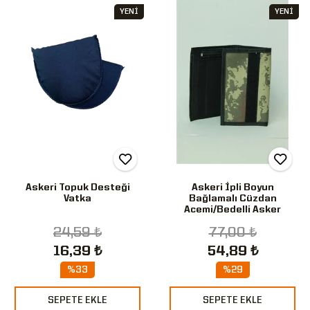
YENİ
YENİ
Askeri Topuk Desteği
Askeri İpli Boyun
Vatka
Bağlamalı Cüzdan
Acemi/Bedelli Asker
24,59 ₺
77,00 ₺
16,39 ₺
54,89 ₺
%33
%29
SEPETE EKLE
SEPETE EKLE