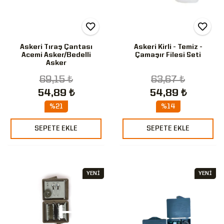
Askeri Tıraş Çantası
Askeri Kirli - Temiz -
Acemi Asker/Bedelli
Çamaşır Filesi Seti
Asker
69,15 ₺
63,67 ₺
54,89 ₺
54,89 ₺
%21
%14
SEPETE EKLE
SEPETE EKLE
YENİ
YENİ