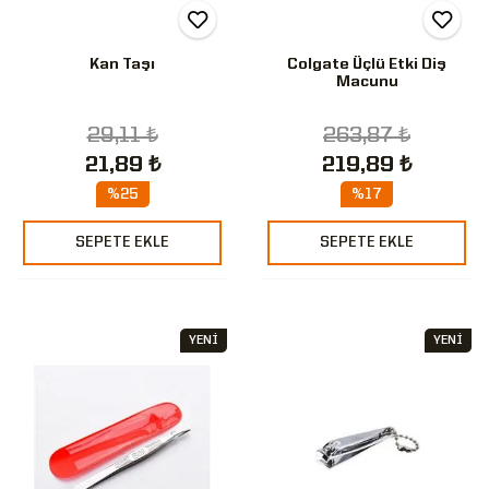
Kan Taşı
Colgate Üçlü Etki Diş
Macunu
29,11 ₺
263,87 ₺
21,89 ₺
219,89 ₺
%25
%17
SEPETE EKLE
SEPETE EKLE
YENİ
YENİ