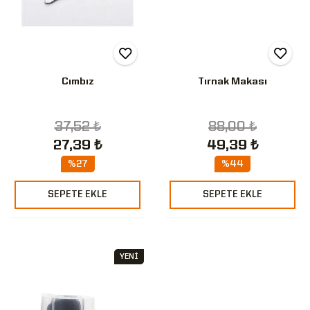
Cımbız
Tırnak Makası
37,52 ₺
88,00 ₺
27,39 ₺
49,39 ₺
%27
%44
SEPETE EKLE
SEPETE EKLE
YENİ