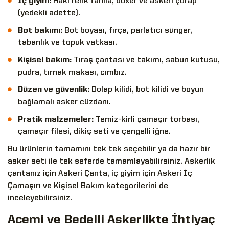
İç giyim:
Haki renk fanila, boxer ve
askeri çorap
(yedekli adette).
Bot bakımı:
Bot boyası, fırça, parlatıcı sünger,
tabanlık ve topuk vatkası.
Kişisel bakım:
Tıraş çantası ve takımı, sabun kutusu,
pudra, tırnak makası, cımbız.
Düzen ve güvenlik:
Dolap kilidi, bot kilidi ve boyun
bağlamalı asker cüzdanı.
Pratik malzemeler:
Temiz-kirli çamaşır torbası,
çamaşır filesi, dikiş seti ve çengelli iğne.
Bu ürünlerin tamamını tek tek seçebilir ya da hazır bir
asker seti
ile tek seferde tamamlayabilirsiniz. Askerlik
çantanız için
Askeri Çanta
, iç giyim için
Askeri İç
Çamaşırı
ve
Kişisel Bakım
kategorilerini de
inceleyebilirsiniz.
Acemi ve Bedelli Askerlikte İhtiyaç