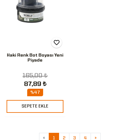
Haki Renk Bot Boyası Yeni
Piyade
165,00 ₺
87,89 ₺
%47
SEPETE EKLE
«
1
2
3
4
»