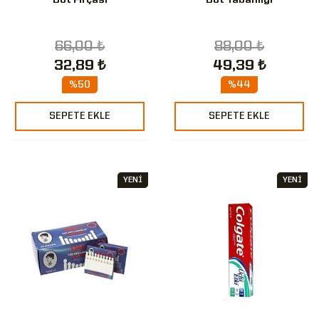
Bot Fırçası
Bot Tabanlığı
66,00 ₺
88,00 ₺
32,89 ₺
49,39 ₺
%50
%44
SEPETE EKLE
SEPETE EKLE
YENİ
YENİ