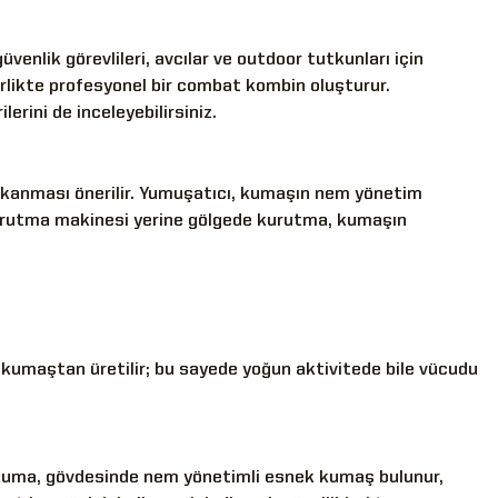
enlik görevlileri, avcılar ve outdoor tutkunları için
birlikte profesyonel bir combat kombin oluşturur.
lerini de inceleyebilirsiniz.
ıkanması önerilir. Yumuşatıcı, kumaşın nem yönetim
kurutma makinesi yerine gölgede kurutma, kumaşın
 kumaştan üretilir; bu sayede yoğun aktivitede bile vücudu
dokuma, gövdesinde nem yönetimli esnek kumaş bulunur,