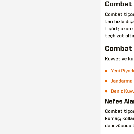
Combat T
Combat tişört
teri hızla d
tişört; uzun 
teçhizat altı
Combat T
Kuvvet ve kul
Yeni Piya
Jandarma 
Deniz Kuv
Nefes Ala
Combat tişört
kumaş; kollar
dahi vücudu 