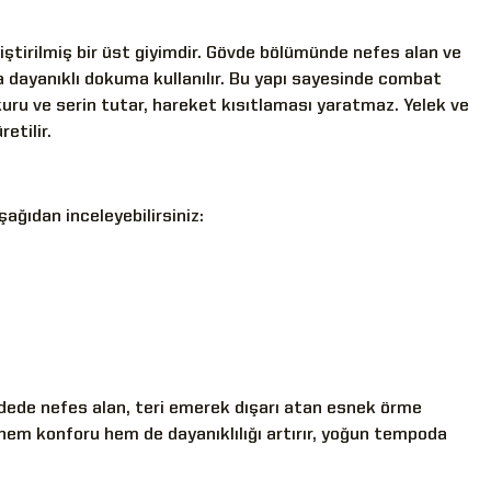
liştirilmiş bir üst giyimdir. Gövde bölümünde nefes alan ve
 dayanıklı dokuma kullanılır. Bu yapı sayesinde combat
kuru ve serin tutar, hareket kısıtlaması yaratmaz. Yelek ve
etilir.
ğıdan inceleyebilirsiniz:
vdede nefes alan, teri emerek dışarı atan esnek örme
ı hem konforu hem de dayanıklılığı artırır, yoğun tempoda