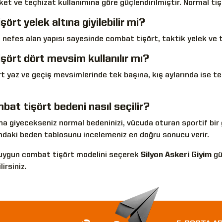
eket ve teçhizat kullanımına göre güçlendirilmiştir. Normal tişö
ört yelek altına giyilebilir mi?
 nefes alan yapısı sayesinde combat tişört, taktik yelek ve t
şört dört mevsim kullanılır mı?
t yaz ve geçiş mevsimlerinde tek başına, kış aylarında ise t
bat tişört bedeni nasıl seçilir?
na giyecekseniz normal bedeninizi, vücuda oturan sportif bir g
ndaki beden tablosunu incelemeniz en doğru sonucu verir.
 uygun combat tişört modelini seçerek
Silyon Askeri Giyim
gü
lirsiniz.