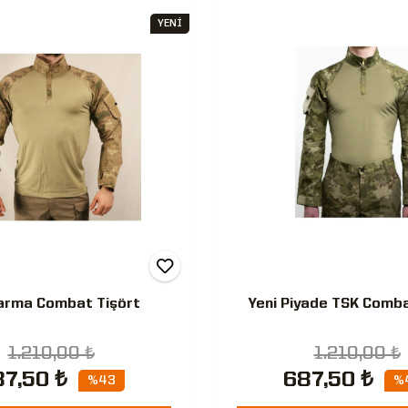
YENİ
arma Combat Tişört
Yeni Piyade TSK Comba
1.210,00 ₺
1.210,00 ₺
7,50 ₺
687,50 ₺
%43
%