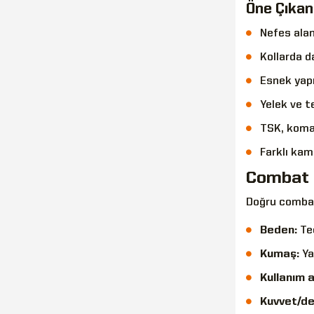
Öne Çıkan 
Nefes ala
Kollarda d
Esnek yap
Yelek ve t
TSK, koma
Farklı kam
Combat T
Doğru combat
Beden:
Teç
Kumaş:
Ya
Kullanım 
Kuvvet/de