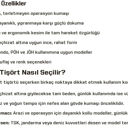
Özellikler
n, terletmeyen operasyon kumaşı
ayanıklı, yıpranmaya karşı güçlü dokuma
ı ve ergonomik kesim ile tam hareket özgürlüğü
eçhizat altına uygun ince, rahat form
ndo, PÖH ve JÖH kullanımına uygun modeller
uflaj ve renk seçenekleri
işört Nasıl Seçilir?
 tişörtü seçerken birkaç noktaya dikkat etmek kullanım konf
hizat altına giyilecekse tam beden, günlük kullanımda ise vü
z ve yoğun tempo için nefes alan gövde kumaşı önceliklidir.
amacı:
Arazi ve operasyon için dayanıklı kollu modeller, günlü
sen:
TSK, jandarma veya deniz kuvvetleri desen ve model terc