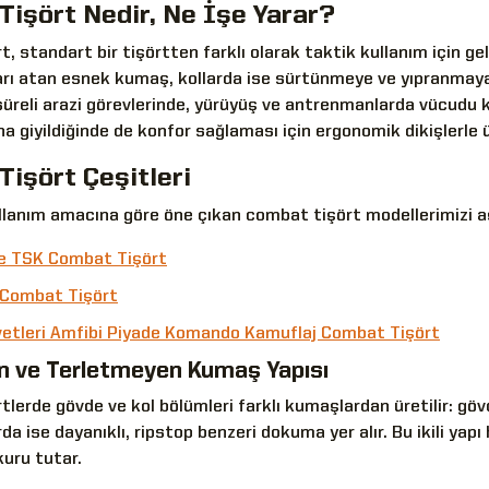
işört Nedir, Ne İşe Yarar?
, standart bir tişörtten farklı olarak taktik kullanım için ge
ışarı atan esnek kumaş, kollarda ise sürtünmeye ve yıpranmaya
süreli arazi görevlerinde, yürüyüş ve antrenmanlarda vücudu 
na giyildiğinde de konfor sağlaması için ergonomik dikişlerle ür
işört Çeşitleri
lanım amacına göre öne çıkan combat tişört modellerimizi aşa
de TSK Combat Tişört
Combat Tişört
vetleri Amfibi Piyade Komando Kamuflaj Combat Tişört
n ve Terletmeyen Kumaş Yapısı
lerde gövde ve kol bölümleri farklı kumaşlardan üretilir: gö
da ise dayanıklı, ripstop benzeri dokuma yer alır. Bu ikili yap
kuru tutar.