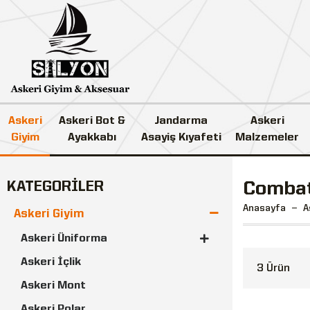
Askeri
Askeri Bot &
Jandarma
Askeri
Giyim
Ayakkabı
Asayiş Kıyafeti
Malzemeler
KATEGORİLER
Combat
Anasayfa
A
Askeri Giyim
Askeri Üniforma
Askeri İçlik
3 Ürün
Askeri Mont
Askeri Polar