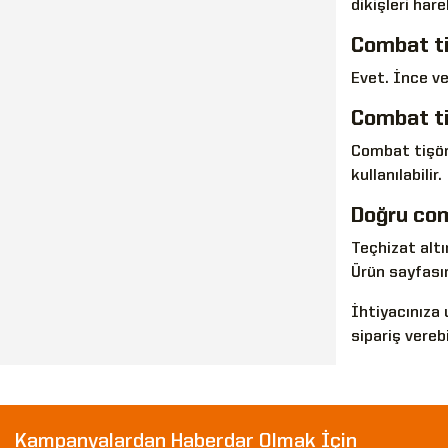
dikişleri har
Combat tiş
Evet. İnce ve
Combat ti
Combat tişör
kullanılabilir.
Doğru com
Teçhizat altı
Ürün sayfası
İhtiyacınıza
sipariş verebi
Kampanyalardan Haberdar Olmak İçin