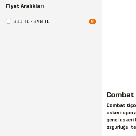
Fiyat Aralıkları
600 TL - 649 TL
2
Combat 
Combat tişö
askeri oper
genel askeri 
özgürlüğü, te