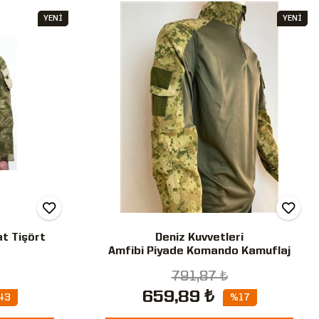
YENİ
YENİ
t Tişört
Deniz Kuvvetleri
Amfibi Piyade Komando Kamuflaj
Combat Tişört
791,87 ₺
659,89 ₺
43
%17