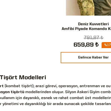
Deniz Kuvvetleri
Amfibi Piyade Komando K
Combat Tişört
791,87 ₺
659,89 ₺
%17
Gelince Haber Ver
Tişört Modelleri
rt
(kombat tişört); arazi görevi, operasyon, antrenman ve ou
asyon tişörtü
modellerinden oluşur. Silyon Askeri Giyim comb
kullanım için dayanıklı, esnek ve rahat combat üst modellerini
r yönetimi ve dayanıklılığı bir arada sunacak şekilde tasarlan