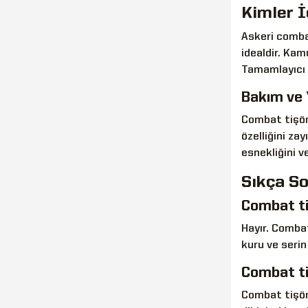
Kimler İ
Askeri combat
idealdir. Kam
Tamamlayıcı 
Bakım ve 
Combat tişör
özelliğini z
esnekliğini ve
Sıkça So
Combat ti
Hayır. Combat
kuru ve serin
Combat tiş
Combat tişör