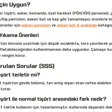
çin Uygun?
 tişört; asker, komando, özel harekat (PÖH/JÖH) personeli, güv
uflaj pantolon, askeri bot ve kep gibi tamamlayıcı ürünlerle 
ürünler için
askeri pantolon
ve
askeri bot & ayakkabı
kategori
Yıkama Önerileri
tün ömrünü uzatmak için düşük sıcaklıkta, ters çevrilerek y
ayıflatabileceğinden kullanılmaması daha uygundur. Çamaşır 
 rengini korur.
rulan Sorular (SSS)
şört terletir mi?
 tişörtün gövde bölümü, teri emip dışarı atan nefes alabilen
 tutar.
ört ile normal tişört arasındaki fark nedir?
t taktik kullanım için tasarlanmıştır: kollarında dayanıklı 