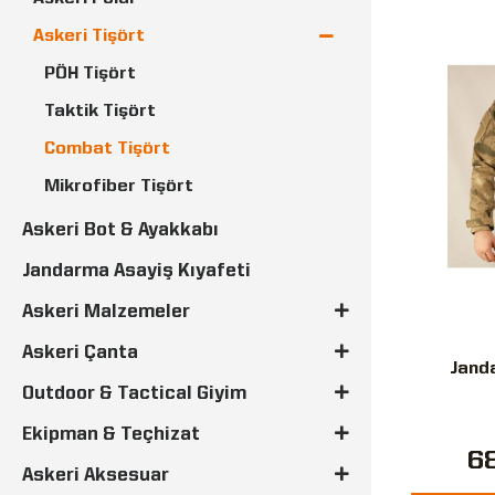
Askeri Tişört
PÖH Tişört
Taktik Tişört
Combat Tişört
Mikrofiber Tişört
Askeri Bot & Ayakkabı
Askeri Çorap
Jandarma Asayiş Kıyafeti
Askeri Pantolon
Askeri İç Çamaşırı
Askeri Malzemeler
Askeri Bere - Boyunluk - Eldiven
Askeri Çanta
Jand
Askeri Panço Yağmurluk
Outdoor & Tactical Giyim
Askeri Urbam Bere
Ekipman & Teçhizat
68
Çocuk Üniformaları
Askeri Aksesuar