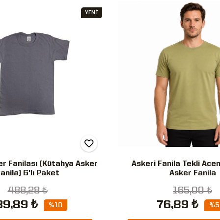
YENİ
er Fanilası (Kütahya Asker
Askeri Fanila Tekli Ace
anila) 6'lı Paket
Asker Fanila
488,28 ₺
165,00 ₺
39,89 ₺
76,89 ₺
%10
%5