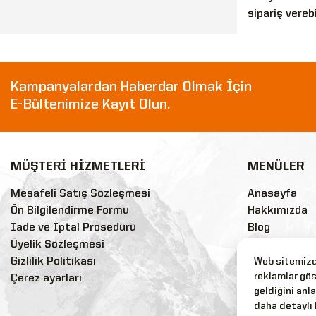
sipariş verebi
Kampanyalardan Haberdar Olmak İçin
E-Bültenimize Kayıt Olun.
MÜŞTERİ HİZMETLERİ
MENÜLER
Mesafeli Satış Sözleşmesi
Anasayfa
Ön Bilgilendirme Formu
Hakkımızda
İade ve İptal Prosedürü
Blog
Üyelik Sözleşmesi
Sss
Gizlilik Politikası
Markalar
Web sitemizde
reklamlar gös
Çerez ayarları
İndirimli Ürü
geldiğini anla
Yeni Ürünler
daha detaylı 
Tüm Ürünler