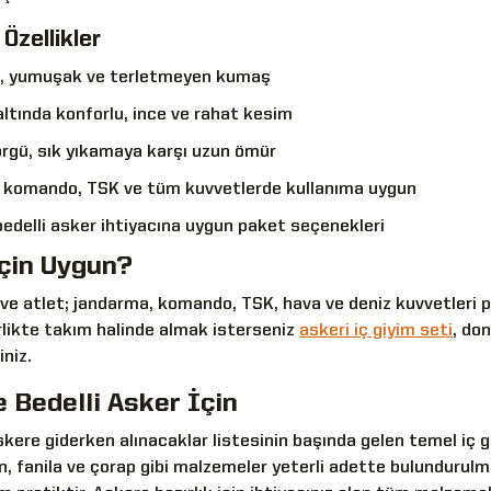
Özellikler
, yumuşak ve terletmeyen kumaş
ltında konforlu, ince ve rahat kesim
örgü, sık yıkamaya karşı uzun ömür
 komando, TSK ve tüm kuvvetlerde kullanıma uygun
edelli asker ihtiyacına uygun paket seçenekleri
çin Uygun?
 ve atlet; jandarma, komando, TSK, hava ve deniz kuvvetleri per
rlikte takım halinde almak isterseniz
askeri iç giyim seti
, do
iniz.
 Bedelli Asker İçin
skere giderken alınacaklar listesinin başında gelen temel iç giy
n, fanila ve çorap gibi malzemeler yeterli adette bulundurul