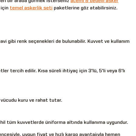
leri bir arada görmek isterseniz
acemi & bedelli asker
 için
temel askerlik seti
paketlerine göz atabilirsiniz.
 mavi gibi renk seçenekleri de bulunabilir. Kuvvet ve kullanım
r tercih edilir. Kısa süreli ihtiyaç için 3'lü, 5'li veya 6'lı
 vücudu kuru ve rahat tutar.
ahil tüm kuvvetlerde üniforma altında kullanıma uygundur.
ncesiyle, uygun fiyat ve hızlı kargo avantajıyla hemen