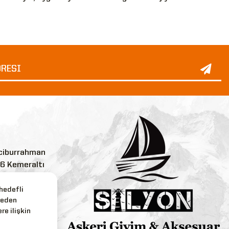
ciburrahman
:6 Kemeraltı
 hedefli
reden
.com
re ilişkin
3