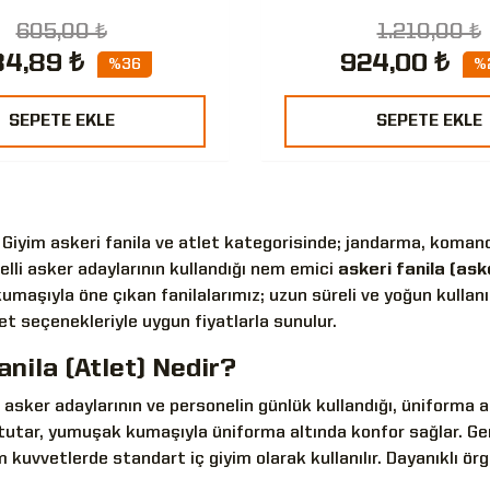
605,00 ₺
1.210,00 ₺
4,89 ₺
924,00 ₺
%36
%
SEPETE EKLE
SEPETE EKLE
 Giyim askeri fanila ve atlet kategorisinde; jandarma, komand
lli asker adaylarının kullandığı nem emici
askeri fanila (ask
umaşıyla öne çıkan fanilalarımız; uzun süreli ve yoğun kullanımda
et seçenekleriyle uygun fiyatlarla sunulur.
anila (Atlet) Nedir?
; asker adaylarının ve personelin günlük kullandığı, üniforma a
utar, yumuşak kumaşıyla üniforma altında konfor sağlar. Gene
 kuvvetlerde standart iç giyim olarak kullanılır. Dayanıklı ö