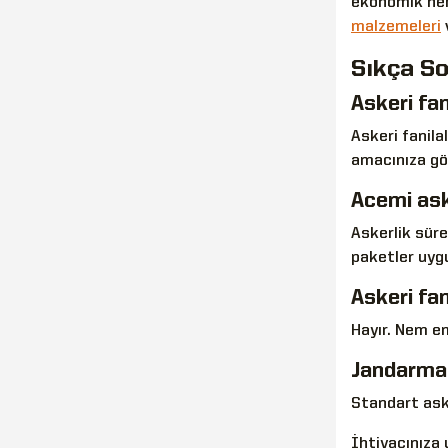
ekonomik hem 
malzemeleri
Sıkça So
Askeri fan
Askeri fanila
amacınıza gör
Acemi aske
Askerlik sürec
paketler uyg
Askeri fan
Hayır. Nem em
Jandarma 
Standart ask
İhtiyacınıza