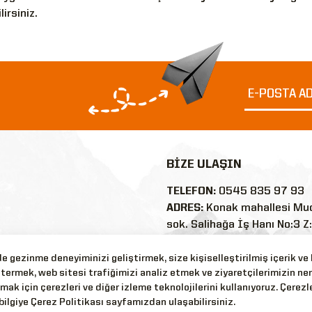
lirsiniz.
BİZE ULAŞIN
TELEFON:
0545 835 97 93
ADRES:
Konak mahallesi Mu
sok. Salihağa İş Hanı No:3 Z
35250/Konak/İZMİR
E-POSTA:
 gezinme deneyiminizi geliştirmek, size kişiselleştirilmiş içerik ve
termek, web sitesi trafiğimizi analiz etmek ve ziyaretçilerimizin ne
nler
silyonaskerigiyim@outlook
mak için çerezleri ve diğer izleme teknolojilerini kullanıyoruz. Çerezle
WHATSAPP:
0545 835 97 9
bilgiye Çerez Politikası sayfamızdan ulaşabilirsiniz.