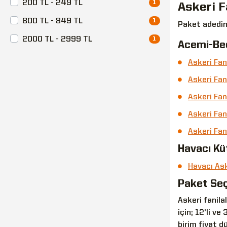
200 TL - 249 TL
1
Askeri F
800 TL - 849 TL
1
Paket adedine
2000 TL - 2999 TL
1
Acemi-Bed
Askeri Fan
Askeri Fan
Askeri Fan
Askeri Fan
Askeri Fan
Havacı Kü
Havacı Ask
Paket Seç
Askeri fanilal
için; 12'li v
birim fiyat d