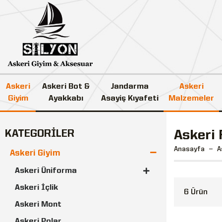
Askeri
Askeri Bot &
Jandarma
Askeri
Giyim
Ayakkabı
Asayiş Kıyafeti
Malzemeler
KATEGORİLER
Askeri 
Anasayfa
A
Askeri Giyim
Askeri Üniforma
Askeri İçlik
6 Ürün
Askeri Mont
Askeri Polar