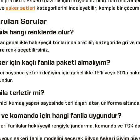
pratiktir. Askere hazırlık için ihtiyacınız olan tüm malzeme
ve
asker setleri
kategorilerini inceleyebilir; komple bir çözüm
rulan Sorular
ila hangi renklerde olur?
lar genellikle haki/yeşil tonlarında üretilir; kategoride gri ve
e renk seçebilirsiniz.
r için kaçlı fanila paketi almalıyım?
i boyunca yeterli değişim için genellikle 12'li veya 30'lu paketle
undur.
ila terletir mi?
ici kumaş yapısı sayesinde teri dışarı atar, üniforma altında
ve komando için hangi fanila uygundur?
eri fanilalar haki/yeşil rengiyle jandarma, komando ve TSK d
 uygun askeri fanila modelini seçerek
Silyon Askeri Giyim
güve