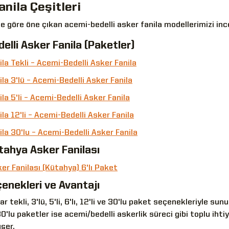
anila Çeşitleri
 göre öne çıkan acemi-bedelli asker fanila modellerimizi incel
elli Asker Fanila (Paketler)
ila Tekli – Acemi-Bedelli Asker Fanila
ila 3'lü – Acemi-Bedelli Asker Fanila
ila 5'li – Acemi-Bedelli Asker Fanila
ila 12'li – Acemi-Bedelli Asker Fanila
ila 30'lu – Acemi-Bedelli Asker Fanila
tahya Asker Fanilası
er Fanilası (Kütahya) 6'lı Paket
enekleri ve Avantajı
ar tekli, 3'lü, 5'li, 6'lı, 12'li ve 30'lu paket seçenekleriyle su
e 30'lu paketler ise acemi/bedelli askerlik süreci gibi toplu i
üşer.