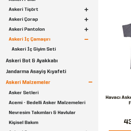
Askeri Tişört
Askeri Çorap
Askeri Pantolon
Askeri İç Çamaşırı
Askeri İç Giyim Seti
Askeri Paçalı Don - Boxer
Askeri Bot & Ayakkabı
Askeri Fanila - Atlet
Jandarma Asayiş Kıyafeti
Askeri Bere - Boyunluk - Eldiven
Askeri Malzemeler
Askeri Panço Yağmurluk
Asker Setleri
Havacı Ask
Askeri Urbam Bere
Acemi - Bedelli Asker Malzemeleri
F
Çocuk Üniformaları
Nevresim Takımları & Havlular
4
Kişisel Bakım