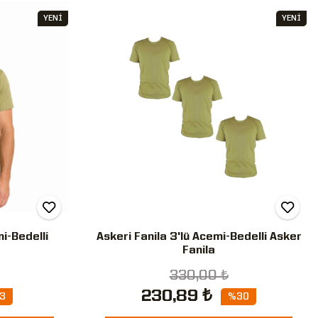
YENİ
YENİ
mi-Bedelli
Askeri Fanila 3'lü Acemi-Bedelli Asker
Fanila
330,00 ₺
230,89 ₺
3
%30