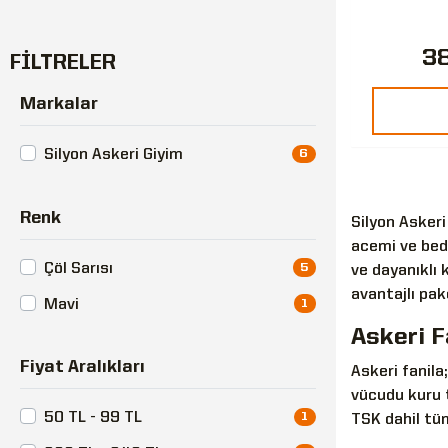
38
FİLTRELER
Markalar
Silyon Askeri Giyim
6
Renk
Silyon Askeri
acemi ve bede
Çöl Sarısı
5
ve dayanıklı k
avantajlı pak
Mavi
1
Askeri F
Fiyat Aralıkları
Askeri fanila
vücudu kuru t
50 TL - 99 TL
1
TSK dahil tüm