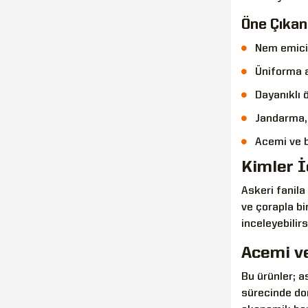
Öne Çıkan 
Nem emici
Üniforma a
Dayanıklı 
Jandarma,
Acemi ve b
Kimler İ
Askeri fanila
ve çorapla bi
inceleyebilirs
Acemi ve
Bu ürünler; a
sürecinde do