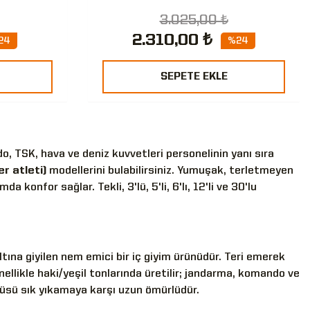
3.025,00 ₺
2.310,00 ₺
24
%24
SEPETE EKLE
o, TSK, hava ve deniz kuvvetleri personelinin yanı sıra
er atleti)
modellerini bulabilirsiniz. Yumuşak, terletmeyen
 konfor sağlar. Tekli, 3'lü, 5'li, 6'lı, 12'li ve 30'lu
ltına giyilen nem emici bir iç giyim ürünüdür. Teri emerek
llikle haki/yeşil tonlarında üretilir; jandarma, komando ve
rgüsü sık yıkamaya karşı uzun ömürlüdür.