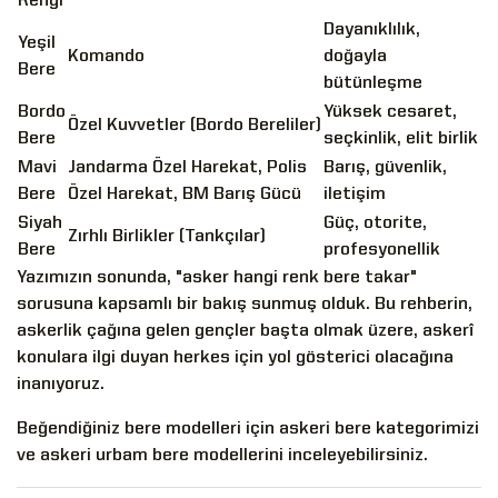
Rengi
Dayanıklılık,
Yeşil
Komando
doğayla
Bere
bütünleşme
Bordo
Yüksek cesaret,
Özel Kuvvetler (Bordo Bereliler)
Bere
seçkinlik, elit birlik
Mavi
Jandarma Özel Harekat, Polis
Barış, güvenlik,
Bere
Özel Harekat, BM Barış Gücü
iletişim
Siyah
Güç, otorite,
Zırhlı Birlikler (Tankçılar)
Bere
profesyonellik
Yazımızın sonunda, "asker hangi renk bere takar"
sorusuna kapsamlı bir bakış sunmuş olduk. Bu rehberin,
askerlik çağına gelen gençler başta olmak üzere, askerî
konulara ilgi duyan herkes için yol gösterici olacağına
inanıyoruz.
Beğendiğiniz bere modelleri için
askeri bere
kategorimizi
ve
askeri urbam bere
modellerini inceleyebilirsiniz.