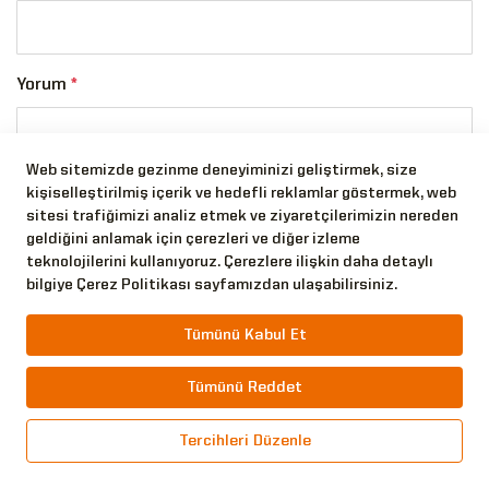
Yorum
*
Web sitemizde gezinme deneyiminizi geliştirmek, size
kişiselleştirilmiş içerik ve hedefli reklamlar göstermek, web
sitesi trafiğimizi analiz etmek ve ziyaretçilerimizin nereden
geldiğini anlamak için çerezleri ve diğer izleme
teknolojilerini kullanıyoruz. Çerezlere ilişkin daha detaylı
750
karakter kaldı.
bilgiye Çerez Politikası sayfamızdan ulaşabilirsiniz.
GÖNDER
Tümünü Kabul Et
Tümünü Reddet
Yorumlar
Tercihleri Düzenle