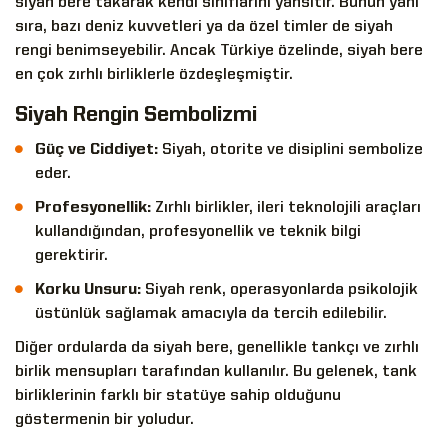
siyah bere takarak kendi sınıflarını yansıtır. Bunun yanı
sıra, bazı deniz kuvvetleri ya da özel timler de siyah
rengi benimseyebilir. Ancak Türkiye özelinde, siyah bere
en çok zırhlı birliklerle özdeşleşmiştir.
Siyah Rengin Sembolizmi
Güç ve Ciddiyet:
Siyah, otorite ve disiplini sembolize
eder.
Profesyonellik:
Zırhlı birlikler, ileri teknolojili araçları
kullandığından, profesyonellik ve teknik bilgi
gerektirir.
Korku Unsuru:
Siyah renk, operasyonlarda psikolojik
üstünlük sağlamak amacıyla da tercih edilebilir.
Diğer ordularda da siyah bere, genellikle tankçı ve zırhlı
birlik mensupları tarafından kullanılır. Bu gelenek, tank
birliklerinin farklı bir statüye sahip olduğunu
göstermenin bir yoludur.