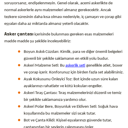
soruyorsanız, endişelenmeyin. Genel olarak, acemi askerlikte de
normal askerlerle aynı malzemeleri almanız gerekecektir. Ancak
tezkere süresinin daha kısa olması nedeniyle, iç çamaşırı ve çorap gibi
eşyaları daha az miktarda almanız yeterli olacaktır.
Asker
çantası
içerisinde bulunması gereken esas malzemeleri
madde madde şu şekilde inceleyebiliriz:
Boyun Askılı Cüzdan: Kimlik, para ve diğer önemli belgeleri
güvenli bir şekilde saklamanın en etkili yolu budur.
Askeri Malzeme Seti: Bu
askerlik seti
genellikle atlet, boxer
ve çorap içerir. Konforunuz için birden fazla set alabilirsiniz.
Ayak Kokusunu Önleyici Toz: Bot içinde uzun süre kalan
ayaklarınızı rahatlatır ve kötü kokuları engeller.
Askeri Tıraş Çantası: Tıraş malzemelerinizi düzenli ve temiz
bir şekilde saklamanıza yardımcı olur.
Askeri Polar Bere, Boyunluk ve Eldiven Seti: Soğuk hava
koşullarında bu malzemeler sizi sıcak tutar.
Bot ve Çanta Kilidi: Kişisel eşyalarınızı güvende tutar,
çantanızdan bir şeylerin çalınmasını önler.