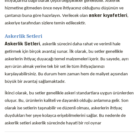
ihtiyaçlarına bağlı olarak çeşitli değişiklikler gerekebilir. Askerlik
hizmetine gitmeden önce neye ihtiyacınız olduğunu düşünün ve
çantanızı buna göre hazırlayın. Verilecek olan
asker kıyafetleri
,
askeriye tarafından sizlere temin edilecektir.
Askerlik Setleri
Askerlik Setleri
, askerlik sürecini daha rahat ve verimli hale
getirmek için birçok avantaj sunar. İlk olarak, bu setler genellikle
askerlerin ihtiyaç duyacağı temel malzemeleri içerir. Bu sayede, ayrı
ayrı ürün almak yerine tek bir set ile tüm ihtiyaçlarınızı
karşılayabilirsiniz. Bu durum hem zaman hem de maliyet açısından
büyük bir avantaj sağlamaktadır.
İkinci olarak, bu setler genellikle askeri standartlara uygun ürünlerden
oluşur. Bu, ürünlerin kaliteli ve dayanıklı olduğu anlamına gelir. Son
olarak ise setlerin taşınabilir ve düzenli olması, askerlerin ihtiyaç
duydukları her şeye kolayca erişebilmelerini sağlar. Bu nedenle de
askerlik setleri askerlik sürecinde hayati bir rol oynar