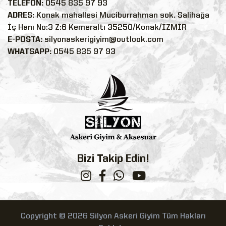
TELEFON:
0545 835 97 93
ADRES:
Konak mahallesi Muciburrahman sok. Salihağa
İş Hanı No:3 Z:6 Kemeraltı 35250/Konak/İZMİR
E-POSTA:
silyonaskerigiyim@outlook.com
WHATSAPP:
0545 835 97 93
Bizi Takip Edin!
Copyright © 2026 Silyon Askeri Giyim Tüm Hakları