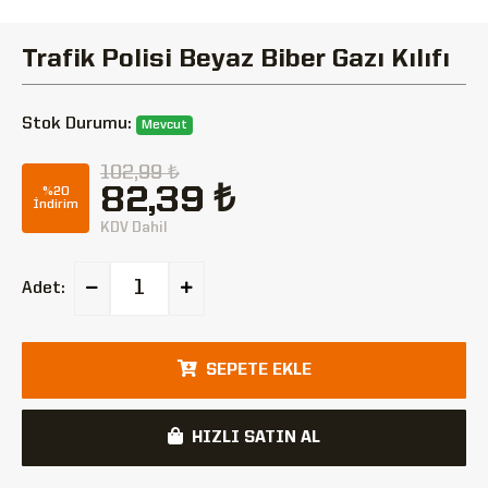
Trafik Polisi Beyaz Biber Gazı Kılıfı
Stok Durumu:
Mevcut
102,99 ₺
82,39 ₺
%20
İndirim
KDV Dahil
Adet:
SEPETE EKLE
HIZLI SATIN AL