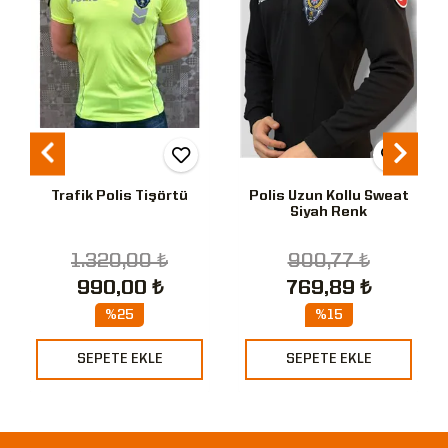
Trafik Polis Tişörtü
Polis Uzun Kollu Sweat
Siyah Renk
1.320,00 ₺
900,77 ₺
990,00 ₺
769,89 ₺
%25
%15
SEPETE EKLE
SEPETE EKLE