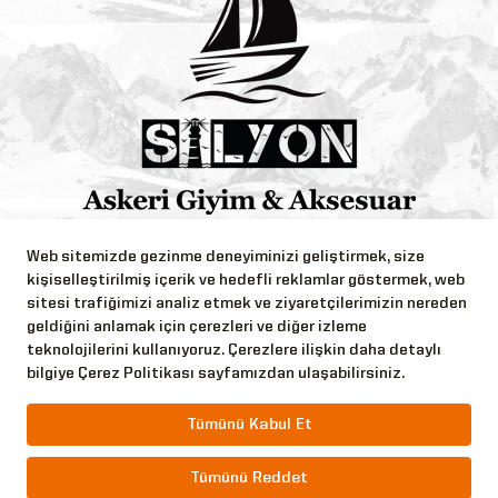
Bizi Takip Edin!
Web sitemizde gezinme deneyiminizi geliştirmek, size
kişiselleştirilmiş içerik ve hedefli reklamlar göstermek, web
sitesi trafiğimizi analiz etmek ve ziyaretçilerimizin nereden
geldiğini anlamak için çerezleri ve diğer izleme
teknolojilerini kullanıyoruz. Çerezlere ilişkin daha detaylı
bilgiye Çerez Politikası sayfamızdan ulaşabilirsiniz.
Copyright © 2026 Silyon Askeri Giyim Tüm Hakları
Saklıdır.
Tümünü Kabul Et
Tümünü Reddet