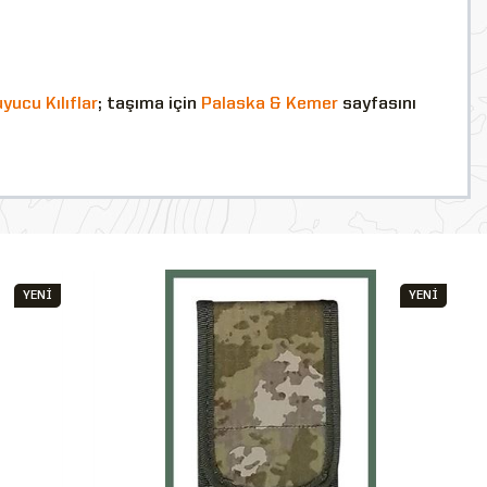
uyucu Kılıflar
; taşıma için
Palaska & Kemer
sayfasını
YENİ
YENİ