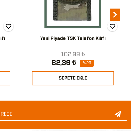
ıfı
Yeni Piyade TSK Telefon Kılıfı
102,99 ₺
82,39 ₺
%20
SEPETE EKLE