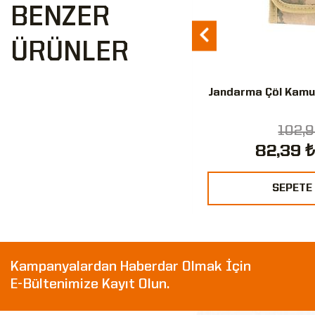
BENZER
ÜRÜNLER
k Trafik Polisi Kapalı Kelepçe
Jandarma Çöl Kamufl
Kılıfı
102,99 ₺
102,9
82,39 ₺
82,39 ₺
%20
SEPETE EKLE
SEPETE
Kampanyalardan Haberdar Olmak İçin
E-Bültenimize Kayıt Olun.