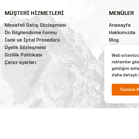
MÜŞTERİ HİZMETLERİ
MENÜLER
Mesafeli Satış Sözleşmesi
Anasayfa
Ön Bilgilendirme Formu
Hakkımızda
İade ve İptal Prosedürü
Blog
Üyelik Sözleşmesi
Sss
Gizlilik Politikası
Markalar
Web sitemizde
reklamlar gös
Çerez ayarları
İndirimli Ürü
geldiğini anla
Yeni Ürünler
daha detaylı 
Tüm Ürünler
İletişim
Tümünü K
Copyright © 2026 Silyon Askeri Giyim Tüm Hakları Saklıdır.