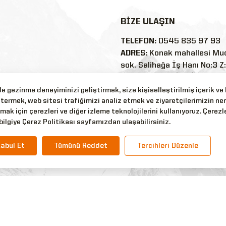
BİZE ULAŞIN
TELEFON:
0545 835 97 93
ADRES:
Konak mahallesi Mu
sok. Salihağa İş Hanı No:3 Z
35250/Konak/İZMİR
E-POSTA:
 gezinme deneyiminizi geliştirmek, size kişiselleştirilmiş içerik ve
termek, web sitesi trafiğimizi analiz etmek ve ziyaretçilerimizin ne
nler
silyonaskerigiyim@outlook
mak için çerezleri ve diğer izleme teknolojilerini kullanıyoruz. Çerezle
WHATSAPP:
0545 835 97 9
bilgiye Çerez Politikası sayfamızdan ulaşabilirsiniz.
abul Et
Tümünü Reddet
Tercihleri Düzenle