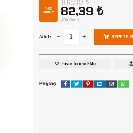
102,99 ₺
82,39 ₺
%20
İndirim
KDV Dahil
Adet:
SEPETE E
Favorilerime Ekle
Paylaş