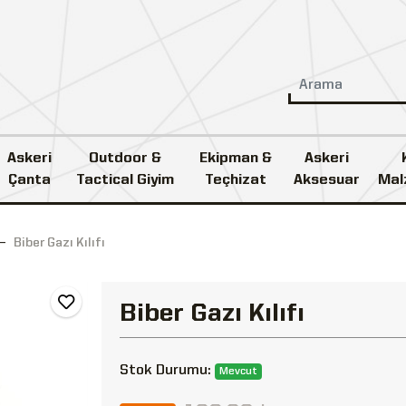
Askeri
Outdoor &
Ekipman &
Askeri
Çanta
Tactical Giyim
Teçhizat
Aksesuar
Mal
Biber Gazı Kılıfı
Biber Gazı Kılıfı
Stok Durumu:
Mevcut