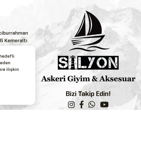
ciburrahman
:6 Kemeraltı
 hedefli
reden
.com
re ilişkin
3
Bizi Takip Edin!