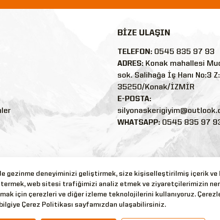
BİZE ULAŞIN
TELEFON:
0545 835 97 93
ADRES:
Konak mahallesi Mu
sok. Salihağa İş Hanı No:3 Z
35250/Konak/İZMİR
E-POSTA:
nler
silyonaskerigiyim@outlook
WHATSAPP:
0545 835 97 9
 gezinme deneyiminizi geliştirmek, size kişiselleştirilmiş içerik ve
termek, web sitesi trafiğimizi analiz etmek ve ziyaretçilerimizin ne
mak için çerezleri ve diğer izleme teknolojilerini kullanıyoruz. Çerezle
bilgiye Çerez Politikası sayfamızdan ulaşabilirsiniz.