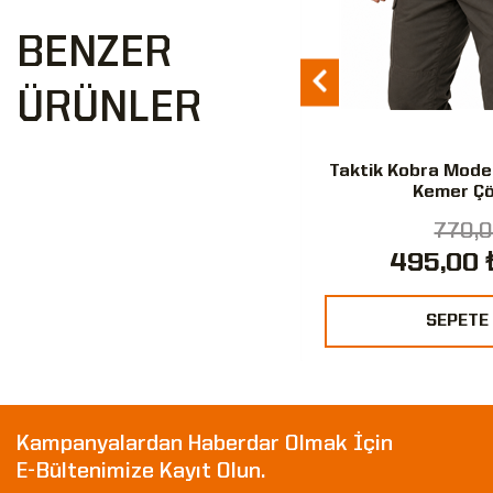
BENZER
ÜRÜNLER
 Kobra Model Kemer/Palaska
Taktik Kobra Mode
Kemer Siyah Renk
Kemer Çö
770,00 ₺
770,0
495,00 ₺
495,00 
%36
SEPETE EKLE
SEPETE
Kampanyalardan Haberdar Olmak İçin
E-Bültenimize Kayıt Olun.