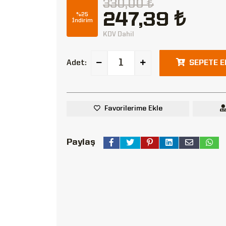
330,00 ₺
247,39 ₺
%25
İndirim
KDV Dahil
Adet:
SEPETE E
Favorilerime Ekle
Paylaş