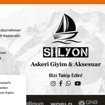
ciburrahman
:6 Kemeraltı
.com
3
Bizi Takip Edin!
 hedefli
reden
re ilişkin