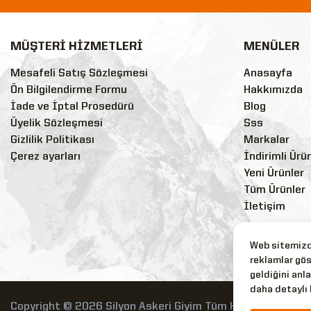
MÜŞTERİ HİZMETLERİ
MENÜLER
Mesafeli Satış Sözleşmesi
Anasayfa
Ön Bilgilendirme Formu
Hakkımızda
İade ve İptal Prosedürü
Blog
Üyelik Sözleşmesi
Sss
Gizlilik Politikası
Markalar
Çerez ayarları
İndirimli Ürü
Yeni Ürünler
Tüm Ürünler
İletişim
Web sitemizde
reklamlar gös
geldiğini anla
daha detaylı 
Copyright © 2026 Silyon Askeri Giyim Tüm Hakları Saklıdır.