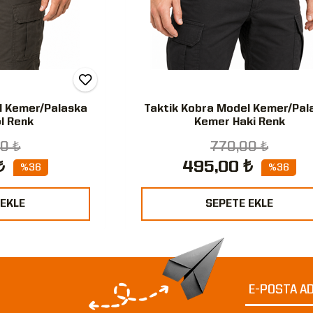
l Kemer/Palaska
Taktik Kobra Model Kemer/Pal
l Renk
Kemer Haki Renk
0 ₺
770,00 ₺
₺
495,00 ₺
%36
%36
 EKLE
SEPETE EKLE