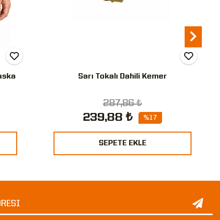
aska
Sarı Tokalı Dahili Kemer
287,86 ₺
239,88 ₺
%17
SEPETE EKLE