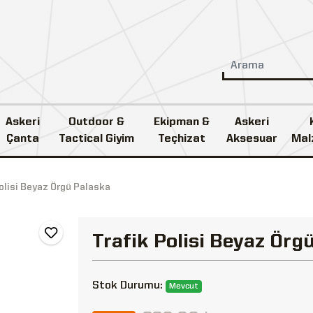
Askeri
Outdoor &
Ekipman &
Askeri
Çanta
Tactical Giyim
Teçhizat
Aksesuar
Mal
olisi Beyaz Örgü Palaska
Trafik Polisi Beyaz Örg
Stok Durumu:
Mevcut