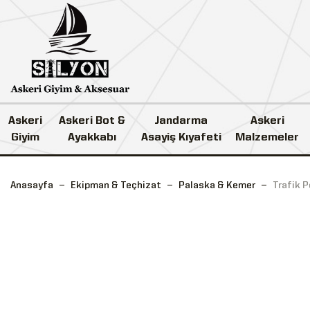
Askeri
Askeri Bot &
Jandarma
Askeri
Giyim
Ayakkabı
Asayiş Kıyafeti
Malzemeler
Anasayfa
Ekipman & Teçhizat
Palaska & Kemer
Trafik P