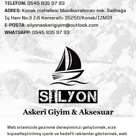
TELEFON:
0545 835 97 93
ADRES:
Konak mahallesi Muciburrahman sok. Salihağa
İş Hanı No:3 Z:6 Kemeraltı 35250/Konak/İZMİR
E-POSTA:
silyonaskerigiyim@outlook.com
WHATSAPP:
0545 835 97 93
Bizi Takip Edin!
Web sitemizde gezinme deneyiminizi geliştirmek, size
kişiselleştirilmiş içerik ve hedefli reklamlar göstermek, web