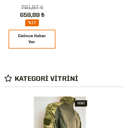
791,87 ₺
659,89 ₺
%17
Gelince Haber
Ver
KATEGORİ VİTRİNİ
YENİ