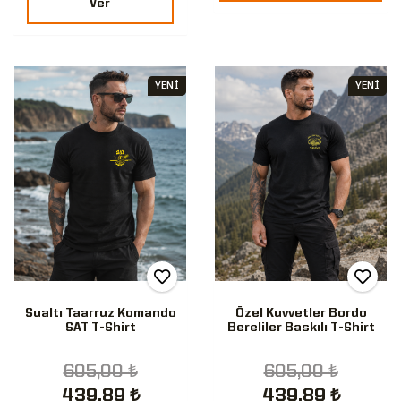
Ver
YENİ
YENİ
Sualtı Taarruz Komando
Özel Kuvvetler Bordo
SAT T-Shirt
Bereliler Baskılı T-Shirt
605,00 ₺
605,00 ₺
439,89 ₺
439,89 ₺