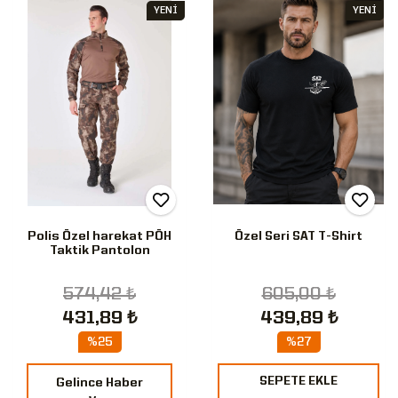
YENİ
YENİ
Polis Özel harekat PÖH
Özel Seri SAT T-Shirt
Taktik Pantolon
574,42 ₺
605,00 ₺
431,89 ₺
439,89 ₺
%25
%27
SEPETE EKLE
Gelince Haber