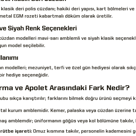
 klasik deri polis cüzdanı; hakiki deri yapısı, kart bölmeleri 
metal EGM rozeti kabartmalı döküm olarak üretilir.
 ve Siyah Renk Seçenekleri
 cüzdan modelleri mavi-sarı amblemli ve siyah klasik seçenekl
un model seçilebilir.
llanımı
n modelleri; mezuniyet, terfi ve özel gün hediyesi olarak sıkça
ir hediye seçeneğidir.
rma ve Apolet Arasındaki Fark Nedir?
ubu sıkça karıştırılır; farklarını bilmek doğru ürünü seçmeyi ko
al kurum amblemidir. Kemer, palaska veya cüzdan üzerine takı
ş amblemdir; üniformanın göğüs veya kol bölümüne takılır, bi
rütbe işareti:
Omuz kısmına takılır, personelin kademesini gö