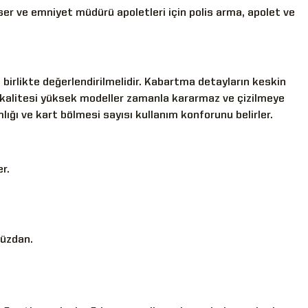
iser ve emniyet müdürü apoletleri için
polis arma, apolet ve
 birlikte değerlendirilmelidir. Kabartma detayların keskin
 kalitesi yüksek modeller zamanla kararmaz ve çizilmeye
mlığı ve kart bölmesi sayısı kullanım konforunu belirler.
r.
cüzdan.