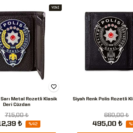
YENİ
 Sarı Metal Rozetli Klasik
Siyah Renk Polis Rozetli K
Deri Cüzdan
715,00 ₺
660,00 ₺
12,39 ₺
495,00 ₺
%42
%