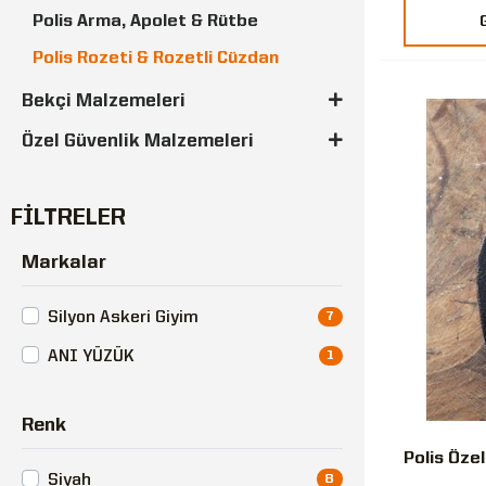
Polis Arma, Apolet & Rütbe
Polis Rozeti & Rozetli Cüzdan
Polis Yeleği
Bekçi Malzemeleri
Polis Tişörtleri
Özel Güvenlik Malzemeleri
FİLTRELER
Markalar
Silyon Askeri Giyim
7
ANI YÜZÜK
1
Renk
Polis Öze
Siyah
8