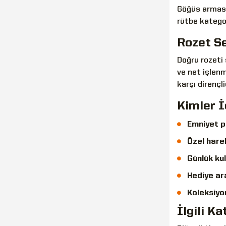
Göğüs arması,
rütbe
kategori
Rozet Se
Doğru rozeti 
ve net işlen
karşı dirençl
Kimler İ
Emniyet p
Özel hare
Günlük kul
Hediye ar
Koleksiyo
İlgili Ka