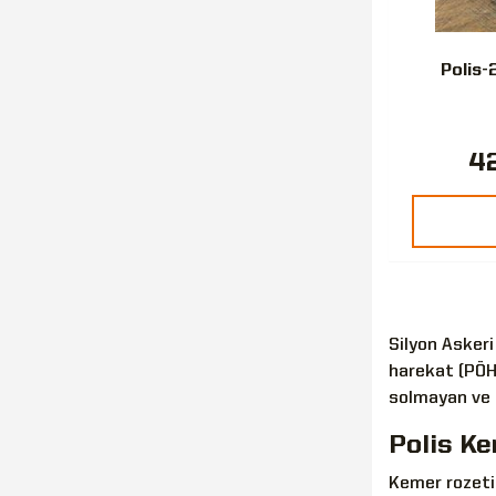
Polis-
42
Silyon Asker
harekat (PÖH
solmayan ve u
Polis Ke
Kemer rozeti