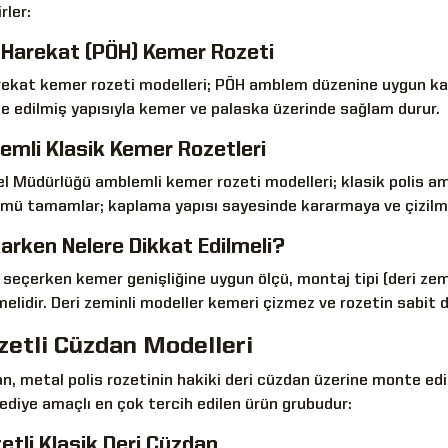
rler:
l Harekat (PÖH) Kemer Rozeti
rekat kemer rozeti modelleri; PÖH amblem düzenine uygun kaba
e edilmiş yapısıyla kemer ve palaska üzerinde sağlam durur.
mli Klasik Kemer Rozetleri
l Müdürlüğü amblemli kemer rozeti modelleri; klasik polis am
mü tamamlar; kaplama yapısı sayesinde kararmaya ve çizilmey
arken Nelere Dikkat Edilmeli?
seçerken kemer genişliğine uygun ölçü, montaj tipi (deri zemin
melidir. Deri zeminli modeller kemeri çizmez ve rozetin sabit 
zetli Cüzdan Modelleri
n, metal polis rozetinin hakiki deri cüzdan üzerine monte edi
ediye amaçlı en çok tercih edilen ürün grubudur:
etli Klasik Deri Cüzdan