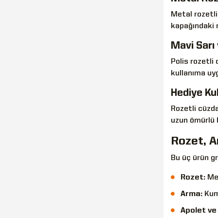
Metal rozetli
kapağındaki 
Mavi Sarı
Polis rozetli
kullanıma uyg
Hediye Ku
Rozetli cüzda
uzun ömürlü b
Rozet, A
Bu üç ürün gr
Rozet:
Met
Arma:
Kuma
Apolet ve 