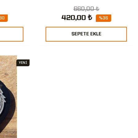
660,00 ₺
420,00 ₺
30
%36
SEPETE EKLE
YENİ