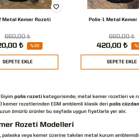
2 Metal Kemer Rozeti
Polis-1 Metal Kemer
660,00 ₺
660,00 ₺
0,00 ₺
420,00 ₺
%36
%
SEPETE EKLE
SEPETE EKLE
i Giyim
polis rozeti
kategorisinde; metal kemer rozetleri ve roz
) kemer rozetlerinden EGM amblemli klasik deri
polis cüzdan
zun ömürlü ürünler bu sayfada uygun fiyatlarla yer alır.
mer Rozeti Modelleri
, palaska veya kemer üzerine takılan metal kurum amblemidir