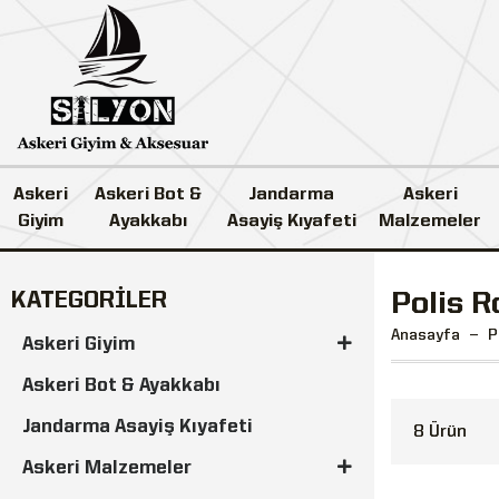
Askeri
Askeri Bot &
Jandarma
Askeri
Giyim
Ayakkabı
Asayiş Kıyafeti
Malzemeler
KATEGORİLER
Polis R
Anasayfa
P
Askeri Giyim
Askeri Bot & Ayakkabı
Jandarma Asayiş Kıyafeti
8 Ürün
Askeri Malzemeler