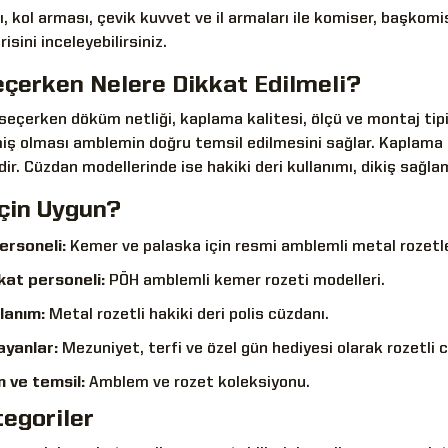
 kol arması, çevik kuvvet ve il armaları ile komiser, başkom
sini inceleyebilirsiniz.
çerken Nelere Dikkat Edilmeli?
seçerken döküm netliği, kaplama kalitesi, ölçü ve montaj tipi
miş olması amblemin doğru temsil edilmesini sağlar. Kaplama
idir. Cüzdan modellerinde ise hakiki deri kullanımı, dikiş sağla
çin Uygun?
ersoneli:
Kemer ve palaska için resmi amblemli metal rozetle
kat personeli:
PÖH amblemli kemer rozeti modelleri.
lanım:
Metal rozetli hakiki deri polis cüzdanı.
ayanlar:
Mezuniyet, terfi ve özel gün hediyesi olarak rozetli 
n ve temsil:
Amblem ve rozet koleksiyonu.
tegoriler