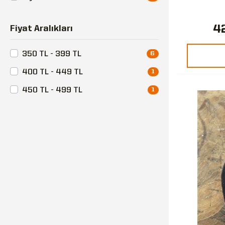
4
Fiyat Aralıkları
350 TL - 399 TL
6
400 TL - 449 TL
1
450 TL - 499 TL
1