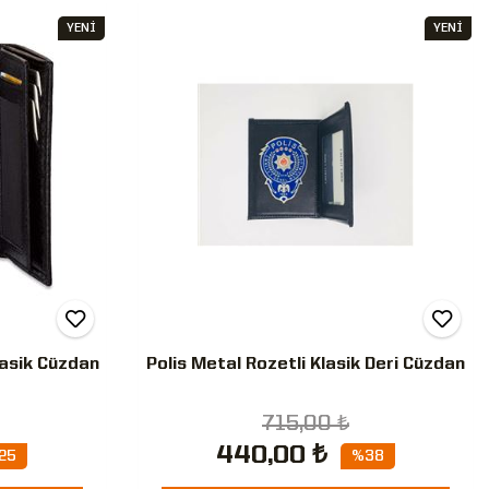
YENİ
YENİ
lasik Cüzdan
Polis Metal Rozetli Klasik Deri Cüzdan
715,00 ₺
440,00 ₺
25
%38