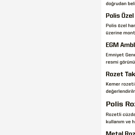
doğrudan beli
Polis Öze
Polis özel ha
üzerine mont
EGM Amble
Emniyet Gene
resmi görünü
Rozet Tak
Kemer rozeti 
değerlendiril
Polis Ro
Rozetli cüzda
kullanım ve h
Metal Roz