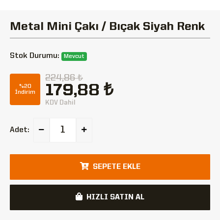
Metal Mini Çakı / Bıçak Siyah Renk
Stok Durumu:
Mevcut
224,86 ₺
179,88 ₺
%20
İndirim
KDV Dahil
Adet:
SEPETE EKLE
HIZLI SATIN AL