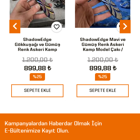
ShadowEdge
ShadowEdge Mavi ve
Gökkuşağı ve Gümüş
Gümüş Renk Askeri
Renk Askeri Kamp
Kamp Model Çakı /
Model Çakı / Bıçak
Bıçak
1.200,00 ₺
1.200,00 ₺
899,88 ₺
899,88 ₺
%25
%25
SEPETE EKLE
SEPETE EKLE
Kampanyalardan Haberdar Olmak İçin
E-Bültenimize Kayıt Olun.