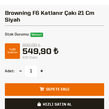
Browning F6 Katlanır Çakı 21 Cm
Siyah
Stok Durumu:
Mevcut
900,00 ₺
549,90 ₺
%39
İndirim
KDV Dahil
Adet:
SEPETE EKLE
HIZLI SATIN AL