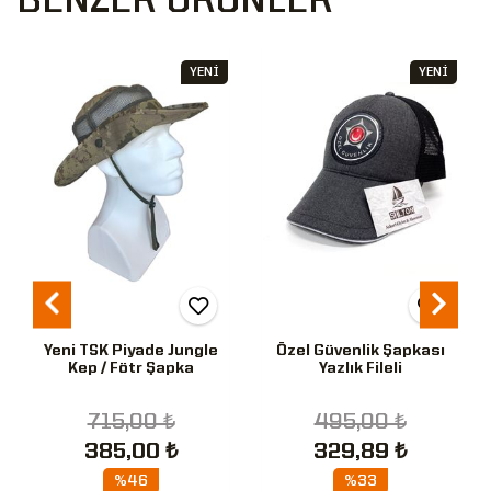
BENZER ÜRÜNLER
YENİ
YENİ
Yeni TSK Piyade Jungle
Özel Güvenlik Şapkası
Kep / Fötr Şapka
Yazlık Fileli
715,00 ₺
495,00 ₺
385,00 ₺
329,89 ₺
%46
%33