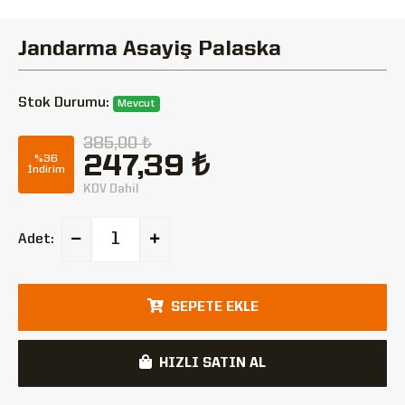
Jandarma Asayiş Palaska
Stok Durumu:
Mevcut
385,00 ₺
247,39 ₺
%36
İndirim
KDV Dahil
Adet:
SEPETE EKLE
HIZLI SATIN AL