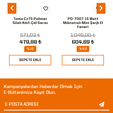
Toma Cz75 Polimer
PD-7007 15 Watt
Silah Kılıfı Çöl Sarısı
Mıknatıslı Mini Şarjlı El
Feneri
571,03 ₺
1.045,00 ₺
479,88 ₺
604,89 ₺
%16
%42
SEPETE EKLE
SEPETE EKLE
Kampanyalardan Haberdar Olmak İçin
E-Bültenimize Kayıt Olun.