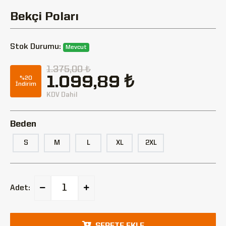
Bekçi Poları
Stok Durumu:
Mevcut
1.375,00 ₺
1.099,89 ₺
%20
İndirim
KDV Dahil
Beden
S
M
L
XL
2XL
Adet:
SEPETE EKLE