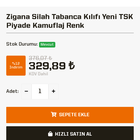
Zigana Silah Tabanca Kılıfı Yeni TSK
Piyade Kamuflaj Renk
Stok Durumu:
Mevcut
376,07 ₺
329,89 ₺
%12
İndirim
KDV Dahil
Adet:
SEPETE EKLE
HIZLI SATIN AL