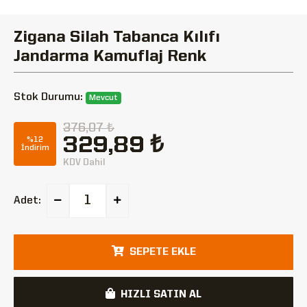
Zigana Silah Tabanca Kılıfı
Jandarma Kamuflaj Renk
Stok Durumu:
Mevcut
376,07 ₺
329,89 ₺
%12
İndirim
KDV Dahil
Adet:
SEPETE EKLE
HIZLI SATIN AL