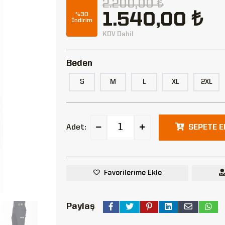
2.200,00 ₺
1.540,00 ₺
%30
İndirim
KDV Dahil
Beden
S
M
L
XL
2XL
Adet:
SEPETE E
Favorilerime Ekle
Paylaş