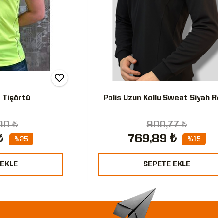
s Tişörtü
Polis Uzun Kollu Sweat Siyah 
00 ₺
900,77 ₺
₺
769,89 ₺
%25
%15
 EKLE
SEPETE EKLE