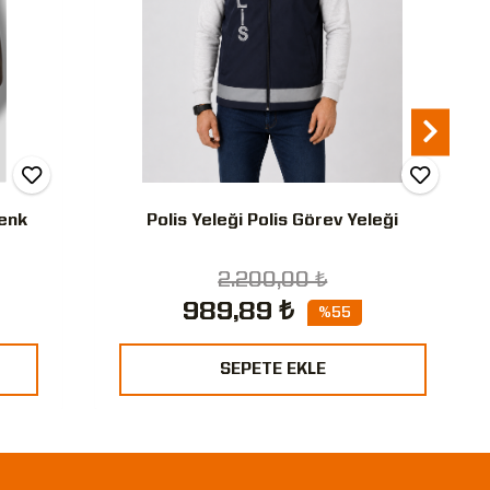
Renk
Polis Yeleği Polis Görev Yeleği
2.200,00 ₺
989,89 ₺
%55
SEPETE EKLE