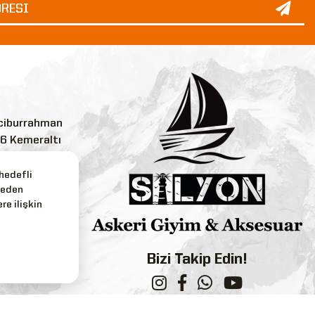
ciburrahman
:6 Kemeraltı
 hedefli
reden
.com
re ilişkin
3
Bizi Takip Edin!