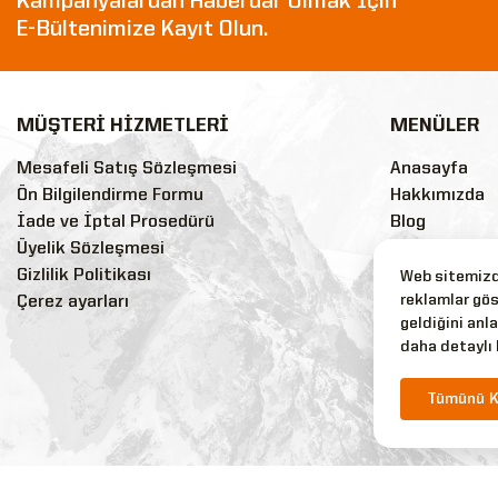
Kampanyalardan Haberdar Olmak İçin
E-Bültenimize Kayıt Olun.
MÜŞTERİ HİZMETLERİ
MENÜLER
Mesafeli Satış Sözleşmesi
Anasayfa
Ön Bilgilendirme Formu
Hakkımızda
İade ve İptal Prosedürü
Blog
Üyelik Sözleşmesi
Sss
Gizlilik Politikası
Markalar
Web sitemizde
reklamlar gös
Çerez ayarları
İndirimli Ürü
geldiğini anla
Yeni Ürünler
daha detaylı 
Tüm Ürünler
İletişim
Tümünü K