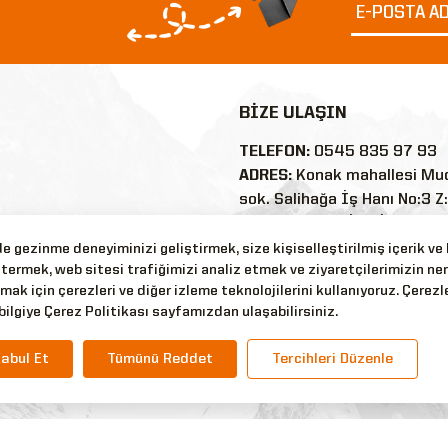
BİZE ULAŞIN
TELEFON:
0545 835 97 93
ADRES:
Konak mahallesi Mu
sok. Salihağa İş Hanı No:3 Z
35250/Konak/İZMİR
E-POSTA:
 gezinme deneyiminizi geliştirmek, size kişiselleştirilmiş içerik ve
termek, web sitesi trafiğimizi analiz etmek ve ziyaretçilerimizin ne
nler
silyonaskerigiyim@outlook
mak için çerezleri ve diğer izleme teknolojilerini kullanıyoruz. Çerezle
WHATSAPP:
0545 835 97 9
bilgiye Çerez Politikası sayfamızdan ulaşabilirsiniz.
abul Et
Tümünü Reddet
Tercihleri Düzenle