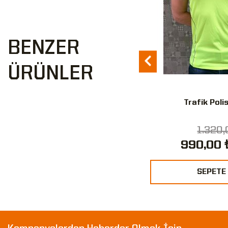
BENZER
ÜRÜNLER
 Polis Yan Bere Siyah Renk
Trafik Poli
385,00 ₺
1.320,
302,39 ₺
990,00 
%21
SEPETE EKLE
SEPETE