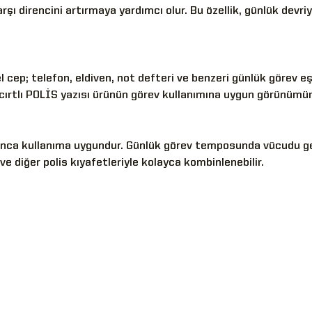
ı direncini artırmaya yardımcı olur. Bu özellik, günlük devriy
ep; telefon, eldiven, not defteri ve benzeri günlük görev eşy
 cırtlı POLİS yazısı ürünün görev kullanımına uygun görünüm
yunca kullanıma uygundur. Günlük görev temposunda vücudu g
ve diğer polis kıyafetleriyle kolayca kombinlenebilir.