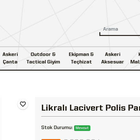
Askeri
Outdoor &
Ekipman &
Askeri
Çanta
Tactical Giyim
Teçhizat
Aksesuar
Mal
Likralı Lacivert Polis P
Stok Durumu:
Mevcut