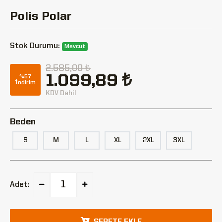
Polis Polar
Stok Durumu:
Mevcut
2.585,00 ₺
1.099,89 ₺
%57
İndirim
KDV Dahil
Beden
S
M
L
XL
2XL
3XL
Adet:
SEPETE EKLE