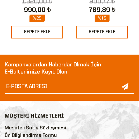
1.320,00 ₺
900,77 ₺
990,00 ₺
769,89 ₺
%25
%15
SEPETE EKLE
SEPETE EKLE
Kampanyalardan Haberdar Olmak İçin
E-Bültenimize Kayıt Olun.
MÜŞTERİ HİZMETLERİ
Mesafeli Satış Sözleşmesi
Ön Bilgilendirme Formu