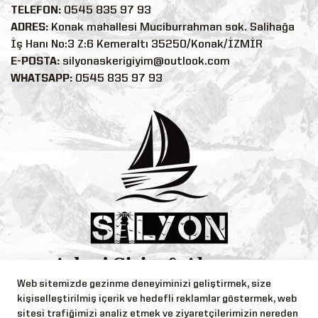
TELEFON:
0545 835 97 93
ADRES:
Konak mahallesi Muciburrahman sok. Salihağa
İş Hanı No:3 Z:6 Kemeraltı 35250/Konak/İZMİR
E-POSTA:
silyonaskerigiyim@outlook.com
WHATSAPP:
0545 835 97 93
Web sitemizde gezinme deneyiminizi geliştirmek, size
Bizi Takip Edin!
kişiselleştirilmiş içerik ve hedefli reklamlar göstermek, web
sitesi trafiğimizi analiz etmek ve ziyaretçilerimizin nereden