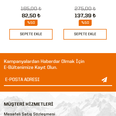
165,00 ₺
275,00 ₺
82,50 ₺
137,39 ₺
%50
%50
SEPETE EKLE
SEPETE EKLE
Kampanyalardan Haberdar Olmak İçin
E-Bültenimize Kayıt Olun.
MÜŞTERİ HİZMETLERİ
Mesafeli Satış Sözleşmesi