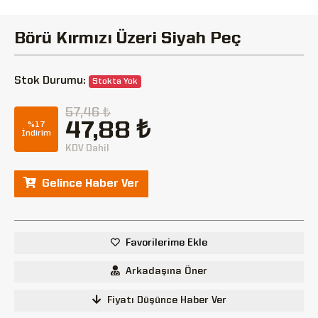
Börü Kırmızı Üzeri Siyah Peç
Stok Durumu:
Stokta Yok
57,46 ₺
47,88 ₺
%17
İndirim
KDV Dahil
Gelince Haber Ver
Favorilerime Ekle
Arkadaşına Öner
Fiyatı Düşünce Haber Ver