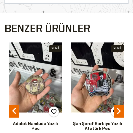
BENZER ÜRÜNLER
YENİ
YENİ
Adalet Namluda Yazılı
Şan Şeref Harbiye Yazılı
Peç
Atatürk Peç