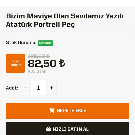
Bizim Maviye Olan Sevdamız Yazılı
Atatürk Portreli Peç
Stok Durumu:
Mevcut
165,00 ₺
82,50 ₺
%50
İndirim
KDV Dahil
Adet:
SEPETE EKLE
HIZLI SATIN AL