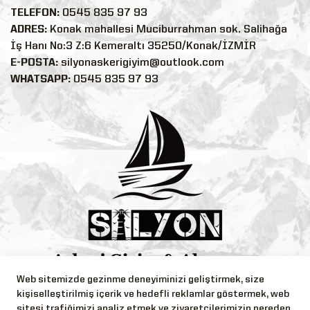
TELEFON:
0545 835 97 93
ADRES:
Konak mahallesi Muciburrahman sok. Salihağa
İş Hanı No:3 Z:6 Kemeraltı 35250/Konak/İZMİR
E-POSTA:
silyonaskerigiyim@outlook.com
WHATSAPP:
0545 835 97 93
Web sitemizde gezinme deneyiminizi geliştirmek, size
Bizi Takip Edin!
kişiselleştirilmiş içerik ve hedefli reklamlar göstermek, web
sitesi trafiğimizi analiz etmek ve ziyaretçilerimizin nereden