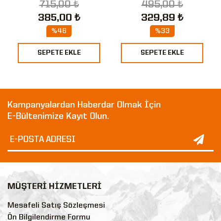
715,00 ₺
495,00 ₺
385,00 ₺
329,89 ₺
%46
%33
SEPETE EKLE
SEPETE EKLE
Kampanyalardan Haberdar Olmak İçin
E-Bültenimize Kayıt Olun.
MÜŞTERİ HİZMETLERİ
Mesafeli Satış Sözleşmesi
Ön Bilgilendirme Formu