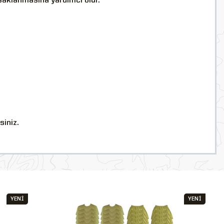
 saklanmasına yardımcı olur.
siniz.
YENİ
YENİ