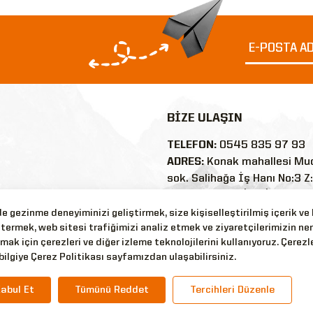
BİZE ULAŞIN
TELEFON:
0545 835 97 93
ADRES:
Konak mahallesi Mu
sok. Salihağa İş Hanı No:3 Z
35250/Konak/İZMİR
E-POSTA:
 gezinme deneyiminizi geliştirmek, size kişiselleştirilmiş içerik ve
termek, web sitesi trafiğimizi analiz etmek ve ziyaretçilerimizin ne
nler
silyonaskerigiyim@outlook
mak için çerezleri ve diğer izleme teknolojilerini kullanıyoruz. Çerezle
WHATSAPP:
0545 835 97 9
bilgiye Çerez Politikası sayfamızdan ulaşabilirsiniz.
abul Et
Tümünü Reddet
Tercihleri Düzenle