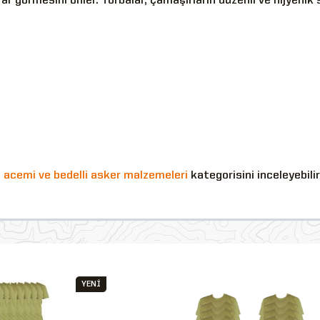
ar görmesini önler. Torbalar, çamaşırların düzenli ve hijyenik
n
acemi ve bedelli asker malzemeleri
kategorisini inceleyebilir
YENİ