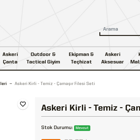
Askeri
Outdoor &
Ekipman &
Askeri
Çanta
Tactical Giyim
Teçhizat
Aksesuar
Mal
leri
Askeri Kirli - Temiz - Çamaşır Filesi Seti
Askeri Kirli - Temiz - Ça
Stok Durumu:
Mevcut