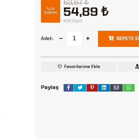
63,67 ₺
54,89 ₺
%14
İndirim
KDV Dahil
Adet:
SEPETE E
Favorilerime Ekle
Paylaş