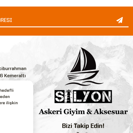
ciburrahman
:6 Kemeraltı
 hedefli
reden
.com
re ilişkin
3
Bizi Takip Edin!