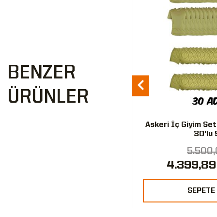
BENZER
ÜRÜNLER
Bot Tabanlığı
Askeri İç Giyim Set
30'lu 
88,00 ₺
5.500,
49,39 ₺
4.399,89
%44
SEPETE EKLE
SEPETE