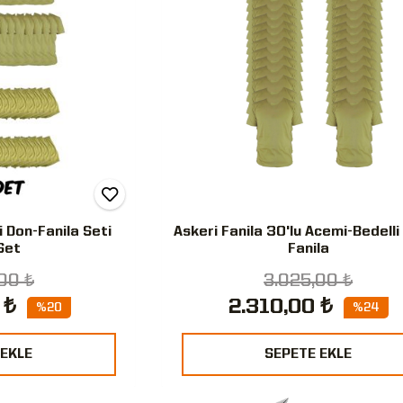
i Don-Fanila Seti
Askeri Fanila 30'lu Acemi-Bedelli
Set
Fanila
00 ₺
3.025,00 ₺
 ₺
2.310,00 ₺
%20
%24
 EKLE
SEPETE EKLE