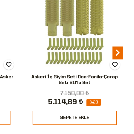
 Asker
Askeri İç Giyim Seti Don-Fanila-Çorap
Seti 30'lu Set
7.150,00 ₺
5.114,89 ₺
%28
SEPETE EKLE