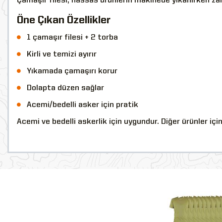
Çamaşır filesi, hassas ürünlerin makinede yıkanırken zar
Öne Çıkan Özellikler
1 çamaşır filesi + 2 torba
Kirli ve temizi ayırır
Yıkamada çamaşırı korur
Dolapta düzen sağlar
Acemi/bedelli asker için pratik
Acemi ve bedelli askerlik için uygundur. Diğer ürünler içi
YENİ