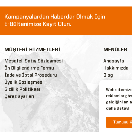
Kampanyalardan Haberdar Olmak İçin
E-Bültenimize Kayıt Olun.
MÜŞTERİ HİZMETLERİ
MENÜLER
Mesafeli Satış Sözleşmesi
Anasayfa
Ön Bilgilendirme Formu
Hakkımızda
İade ve İptal Prosedürü
Blog
Üyelik Sözleşmesi
Sss
Gizlilik Politikası
Markalar
Web sitemizde
reklamlar gös
Çerez ayarları
İndirimli Ürü
geldiğini anla
Yeni Ürünler
daha detaylı 
Tüm Ürünler
İletişim
Tümünü K