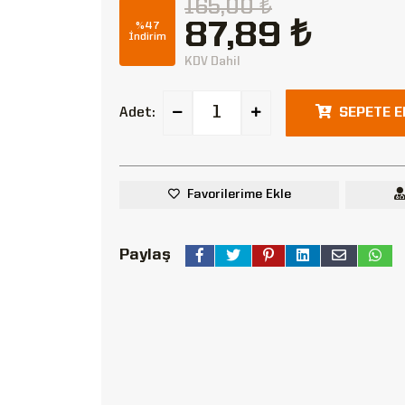
165,00 ₺
87,89 ₺
%47
İndirim
KDV Dahil
Adet:
SEPETE E
Favorilerime Ekle
Paylaş