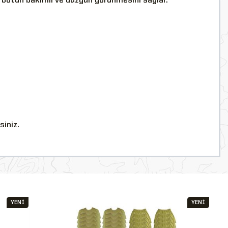
r; botun bakımlı ve düzgün görünmesini sağlar.
siniz.
YENİ
YENİ