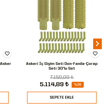
 Asker
Askeri İç Giyim Seti Don-Fanila-Çorap
Seti 30'lu Set
7.150,00 ₺
5.114,89 ₺
%28
SEPETE EKLE