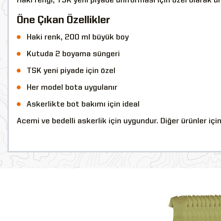
Haki rengi, TSK yeni piyade üniforması için özel olarak 
Öne Çıkan Özellikler
Haki renk, 200 ml büyük boy
Kutuda 2 boyama süngeri
TSK yeni piyade için özel
Her model bota uygulanır
Askerlikte bot bakımı için ideal
Acemi ve bedelli askerlik için uygundur. Diğer ürünler içi
YENİ