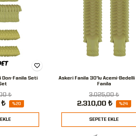
i Don-Fanila Seti
Askeri Fanila 30'lu Acemi-Bedelli
Set
Fanila
00 ₺
3.025,00 ₺
 ₺
2.310,00 ₺
%20
%24
 EKLE
SEPETE EKLE