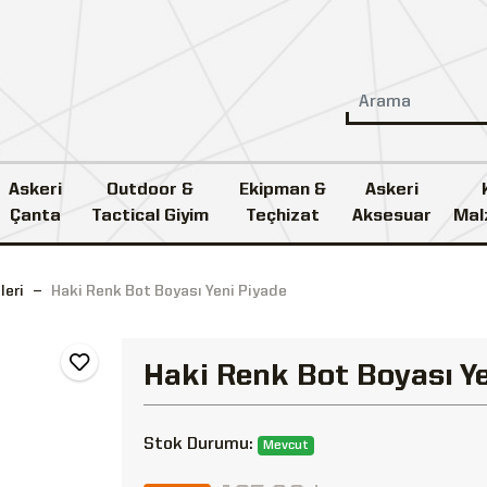
Askeri
Outdoor &
Ekipman &
Askeri
Çanta
Tactical Giyim
Teçhizat
Aksesuar
Mal
leri
Haki Renk Bot Boyası Yeni Piyade
Haki Renk Bot Boyası Y
Stok Durumu:
Mevcut