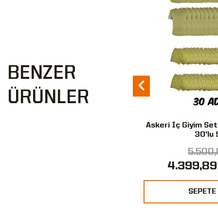
BENZER
ÜRÜNLER
Bot Tabanlığı
Askeri İç Giyim Set
30'lu 
88,00 ₺
5.500,
49,39 ₺
4.399,89
%44
SEPETE EKLE
SEPETE