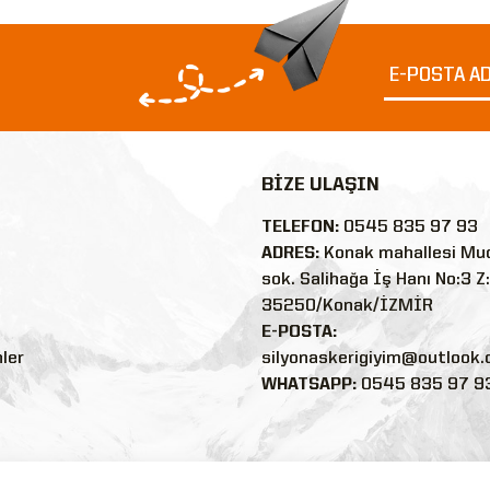
BİZE ULAŞIN
TELEFON:
0545 835 97 93
ADRES:
Konak mahallesi Mu
sok. Salihağa İş Hanı No:3 Z
35250/Konak/İZMİR
E-POSTA:
nler
silyonaskerigiyim@outlook
WHATSAPP:
0545 835 97 9