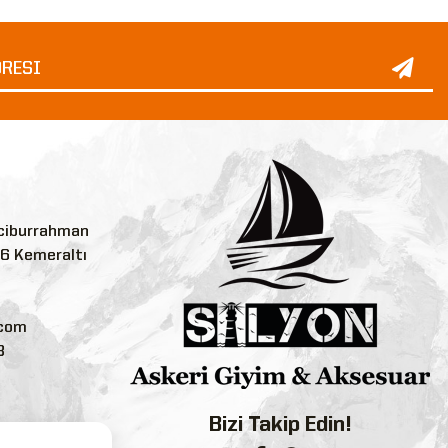
ciburrahman
:6 Kemeraltı
.com
3
Bizi Takip Edin!