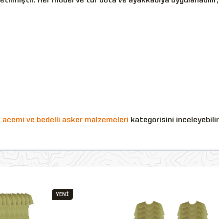
üretilmiştir. Her model ve tür bota ve ayakkabıya uygulanabili
n
acemi ve bedelli asker malzemeleri
kategorisini inceleyebilir
YENİ