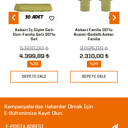
Askeri İç Giyim Seti
Askeri Fanila 30'lu
Don-Fanila Seti 30'lu
Acemi-Bedelli Asker
Set
Fanila
5.500,00 ₺
3.025,00 ₺
4.399,89 ₺
2.310,00 ₺
%20
%24
SEPETE EKLE
SEPETE EKLE
Kampanyalardan Haberdar Olmak İçin
E-Bültenimize Kayıt Olun.