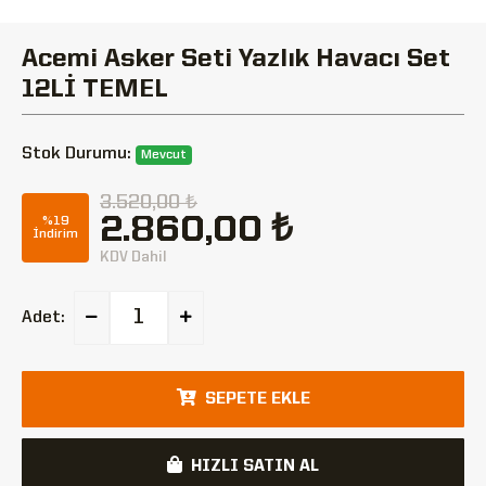
Acemi Asker Seti Yazlık Havacı Set
12Lİ TEMEL
Stok Durumu:
Mevcut
3.520,00 ₺
2.860,00 ₺
%19
İndirim
KDV Dahil
Adet:
SEPETE EKLE
HIZLI SATIN AL