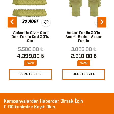
Askeri İç Giyim Seti
Askeri Fanila 30'lu
Don-Fanila Seti 30'lu
Acemi-Bedelli Asker
Set
Fanila
5.500,00 ₺
3.025,00 ₺
4.399,89 ₺
2.310,00 ₺
%20
%24
SEPETE EKLE
SEPETE EKLE
Kampanyalardan Haberdar Olmak İçin
E-Bültenimize Kayıt Olun.