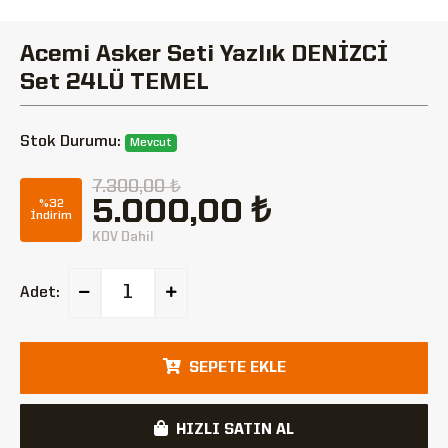
Acemi Asker Seti Yazlık DENİZCİ
Set 24LÜ TEMEL
Stok Durumu:
Mevcut
7.300,00 ₺
5.000,00 ₺
%32
İndirim
KDV Dahil
Adet:
SEPETE EKLE
HIZLI SATIN AL