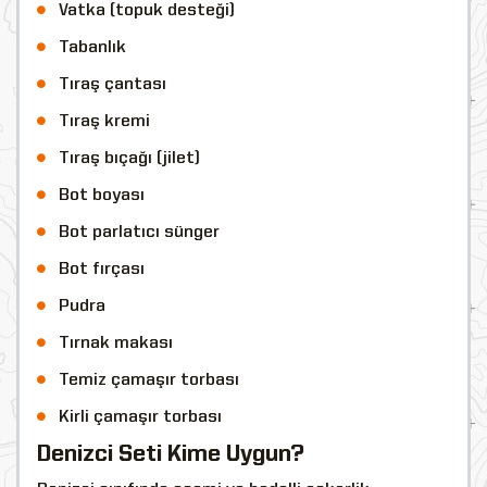
Vatka (topuk desteği)
Tabanlık
Tıraş çantası
Tıraş kremi
Tıraş bıçağı (jilet)
Bot boyası
Bot parlatıcı sünger
Bot fırçası
Pudra
Tırnak makası
Temiz çamaşır torbası
Kirli çamaşır torbası
Denizci Seti Kime Uygun?