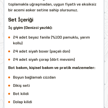
toplamakla uğraşmadan, uygun fiyatlı ve eksiksiz
bir acemi asker setine sahip olursunuz.
Set İçeriği
İç giyim (Denizci yazlık):
24 adet beyaz fanila (%100 pamuklu, yarım
kollu)
24 adet siyah boxer (paçalı don)
24 adet siyah çorap (dört mevsim)
Bot bakım, kişisel bakım ve pratik malzemeler:
Boyun bağlamalı cüzdan
Dikiş seti
Bot kilidi
Dolap kilidi