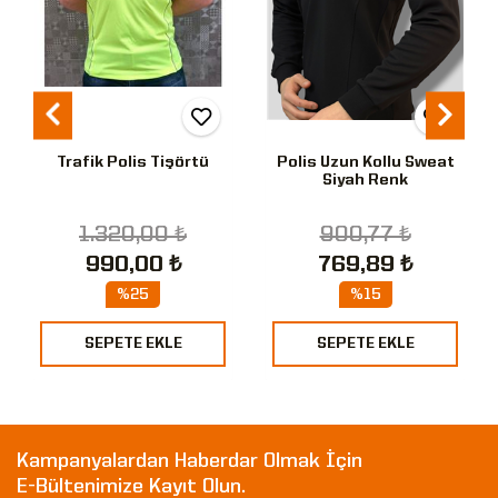
Trafik Polis Tişörtü
Polis Uzun Kollu Sweat
Siyah Renk
1.320,00 ₺
900,77 ₺
990,00 ₺
769,89 ₺
%25
%15
SEPETE EKLE
SEPETE EKLE
Kampanyalardan Haberdar Olmak İçin
E-Bültenimize Kayıt Olun.