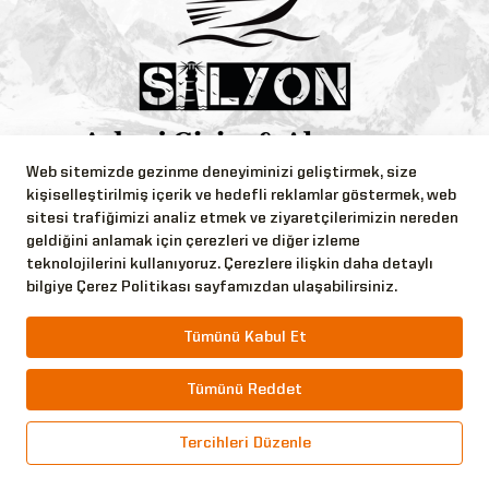
Web sitemizde gezinme deneyiminizi geliştirmek, size
Bizi Takip Edin!
kişiselleştirilmiş içerik ve hedefli reklamlar göstermek, web
sitesi trafiğimizi analiz etmek ve ziyaretçilerimizin nereden
geldiğini anlamak için çerezleri ve diğer izleme
teknolojilerini kullanıyoruz. Çerezlere ilişkin daha detaylı
bilgiye Çerez Politikası sayfamızdan ulaşabilirsiniz.
Copyright © 2026 Silyon Askeri Giyim Tüm Hakları
Tümünü Kabul Et
Saklıdır.
Tümünü Reddet
Tercihleri Düzenle