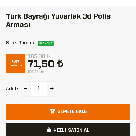
Türk Bayrağı Yuvarlak 3d Polis
Arması
Stok Durumu:
Mevcut
165,00 ₺
71,50 ₺
%57
İndirim
KDV Dahil
Adet:
SEPETE EKLE
HIZLI SATIN AL