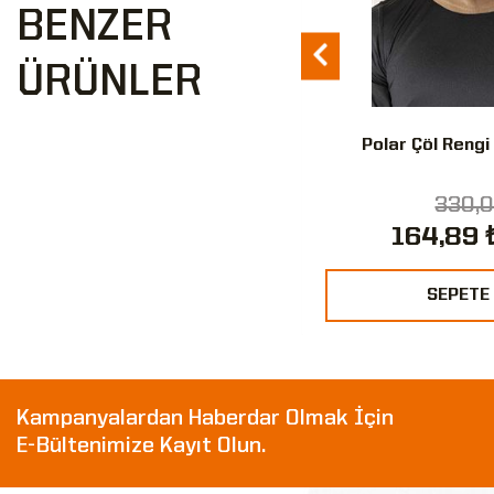
BENZER
ÜRÜNLER
maçlı Termal Boyunluk Buff
Polar Çöl Rengi
206,11 ₺
330,0
164,89 ₺
164,89 
%20
SEPETE EKLE
SEPETE
Kampanyalardan Haberdar Olmak İçin
E-Bültenimize Kayıt Olun.