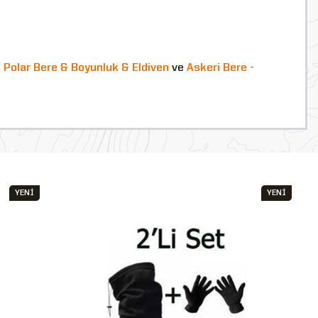
n
Polar Bere & Boyunluk & Eldiven
ve
Askeri Bere -
YENİ
YENİ