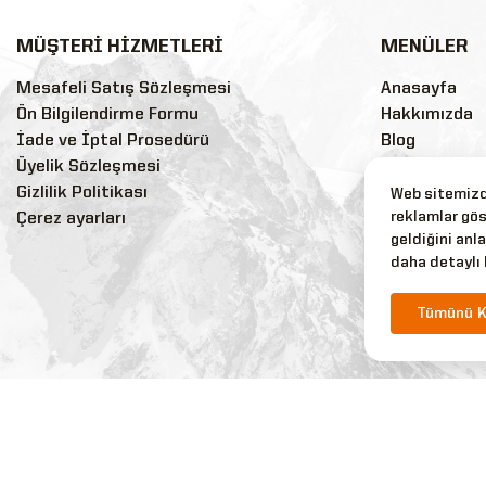
MÜŞTERİ HİZMETLERİ
MENÜLER
Mesafeli Satış Sözleşmesi
Anasayfa
Ön Bilgilendirme Formu
Hakkımızda
İade ve İptal Prosedürü
Blog
Üyelik Sözleşmesi
Sss
Gizlilik Politikası
Markalar
Web sitemizde
reklamlar gös
Çerez ayarları
İndirimli Ürü
geldiğini anla
Yeni Ürünler
daha detaylı 
Tüm Ürünler
İletişim
Tümünü K
Copyright © 2026 Silyon Askeri Giyim Tüm Hakları Saklıdır.