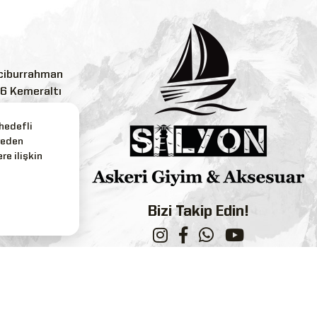
ciburrahman
:6 Kemeraltı
 hedefli
reden
.com
re ilişkin
3
Bizi Takip Edin!