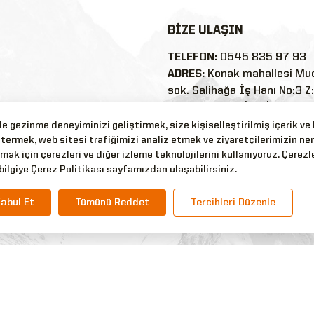
BİZE ULAŞIN
TELEFON:
0545 835 97 93
ADRES:
Konak mahallesi Mu
sok. Salihağa İş Hanı No:3 Z
35250/Konak/İZMİR
E-POSTA:
 gezinme deneyiminizi geliştirmek, size kişiselleştirilmiş içerik ve
termek, web sitesi trafiğimizi analiz etmek ve ziyaretçilerimizin ne
nler
silyonaskerigiyim@outlook
mak için çerezleri ve diğer izleme teknolojilerini kullanıyoruz. Çerezle
WHATSAPP:
0545 835 97 9
bilgiye Çerez Politikası sayfamızdan ulaşabilirsiniz.
abul Et
Tümünü Reddet
Tercihleri Düzenle