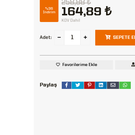
258,88 ₺
164,89 ₺
%36
İndirim
KDV Dahil
Adet:
SEPETE E
Favorilerime Ekle
Paylaş