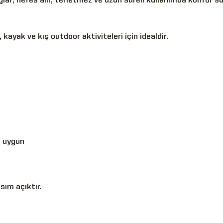
ar; nefes alır, terletmez ve uzun süreli kullanımda konfor su
 kayak ve kış outdoor aktiviteleri için idealdir.
a uygun
sım açıktır.