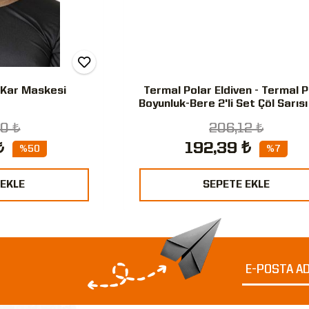
 Kar Maskesi
Termal Polar Eldiven - Termal P
Boyunluk-Bere 2'li Set Çöl Sarısı
Renk
0 ₺
206,12 ₺
₺
192,39 ₺
%50
%7
 EKLE
SEPETE EKLE