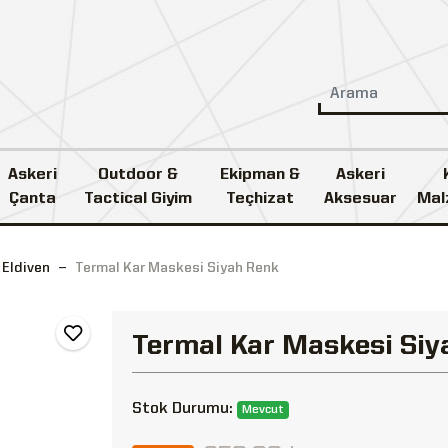
Askeri
Outdoor &
Ekipman &
Askeri
Çanta
Tactical Giyim
Teçhizat
Aksesuar
Mal
 Eldiven
Termal Kar Maskesi Siyah Renk
Termal Kar Maskesi Siy
Stok Durumu:
Mevcut