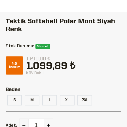
Taktik Softshell Polar Mont Siyah
Renk
Stok Durumu:
Mevcut
1.210,00 ₺
1.099,89 ₺
%9
İndirim
KDV Dahil
Beden
S
M
L
XL
2XL
Adet: