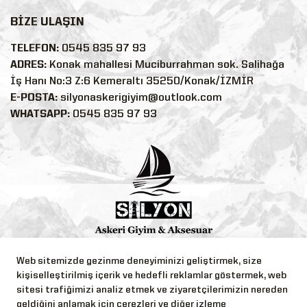
BİZE ULAŞIN
TELEFON:
0545 835 97 93
ADRES:
Konak mahallesi Muciburrahman sok. Salihağa
İş Hanı No:3 Z:6 Kemeraltı 35250/Konak/İZMİR
E-POSTA:
silyonaskerigiyim@outlook.com
WHATSAPP:
0545 835 97 93
Bizi Takip Edin!
Web sitemizde gezinme deneyiminizi geliştirmek, size
kişiselleştirilmiş içerik ve hedefli reklamlar göstermek, web
sitesi trafiğimizi analiz etmek ve ziyaretçilerimizin nereden
geldiğini anlamak için çerezleri ve diğer izleme