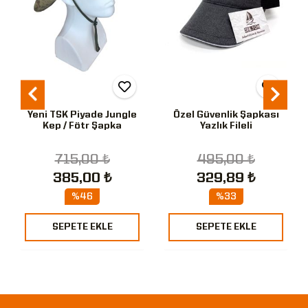
Yeni TSK Piyade Jungle
Özel Güvenlik Şapkası
Kep / Fötr Şapka
Yazlık Fileli
715,00 ₺
495,00 ₺
385,00 ₺
329,89 ₺
%46
%33
SEPETE EKLE
SEPETE EKLE