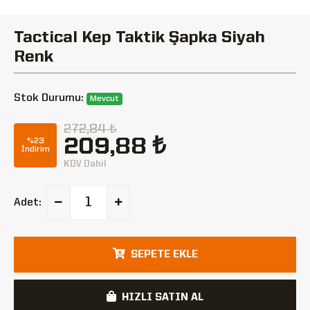
Tactical Kep Taktik Şapka Siyah
Renk
Stok Durumu:
Mevcut
272,84 ₺
209,88 ₺
%23
İndirim
KDV Dahil
Adet:
SEPETE EKLE
HIZLI SATIN AL