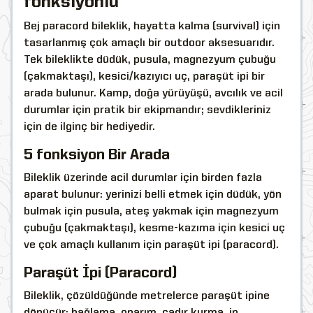
fonksiyonlu
Bej paracord bileklik, hayatta kalma (survival) için
tasarlanmış çok amaçlı bir outdoor aksesuarıdır.
Tek bileklikte düdük, pusula, magnezyum çubuğu
(çakmaktaşı), kesici/kazıyıcı uç, paraşüt ipi bir
arada bulunur. Kamp, doğa yürüyüşü, avcılık ve acil
durumlar için pratik bir ekipmandır; sevdikleriniz
için de ilginç bir hediyedir.
5 fonksiyon Bir Arada
Bileklik üzerinde acil durumlar için birden fazla
aparat bulunur: yerinizi belli etmek için düdük, yön
bulmak için pusula, ateş yakmak için magnezyum
çubuğu (çakmaktaşı), kesme-kazıma için kesici uç
ve çok amaçlı kullanım için paraşüt ipi (paracord).
Paraşüt İpi (Paracord)
Bileklik, çözüldüğünde metrelerce paraşüt ipine
dönüşür; bağlama, onarım, çadır kurma, ip