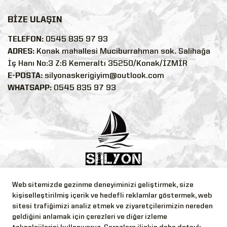
BİZE ULAŞIN
TELEFON:
0545 835 97 93
ADRES:
Konak mahallesi Muciburrahman sok. Salihağa
İş Hanı No:3 Z:6 Kemeraltı 35250/Konak/İZMİR
E-POSTA:
silyonaskerigiyim@outlook.com
WHATSAPP:
0545 835 97 93
Web sitemizde gezinme deneyiminizi geliştirmek, size
Bizi Takip Edin!
kişiselleştirilmiş içerik ve hedefli reklamlar göstermek, web
sitesi trafiğimizi analiz etmek ve ziyaretçilerimizin nereden
geldiğini anlamak için çerezleri ve diğer izleme