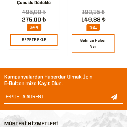
Çubuklu Düdüklü
Paracord Bileklik
495,00 ₺
190,35 ₺
275,00 ₺
149,88 ₺
%44
%21
SEPETE EKLE
Gelince Haber
Ver
Kampanyalardan Haberdar Olmak İçin
E-Bültenimize Kayıt Olun.
MÜŞTERİ HİZMETLERİ