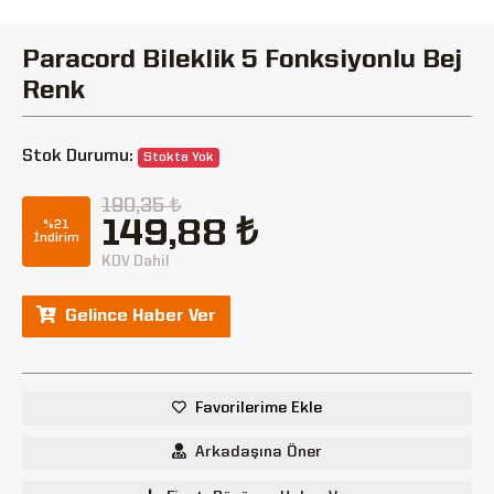
Paracord Bileklik 5 Fonksiyonlu Bej
Renk
Stok Durumu:
Stokta Yok
190,35 ₺
149,88 ₺
%21
İndirim
KDV Dahil
Gelince Haber Ver
Favorilerime Ekle
Arkadaşına Öner