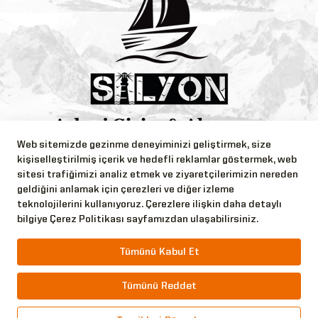
Web sitemizde gezinme deneyiminizi geliştirmek, size
Bizi Takip Edin!
kişiselleştirilmiş içerik ve hedefli reklamlar göstermek, web
sitesi trafiğimizi analiz etmek ve ziyaretçilerimizin nereden
geldiğini anlamak için çerezleri ve diğer izleme
teknolojilerini kullanıyoruz. Çerezlere ilişkin daha detaylı
bilgiye Çerez Politikası sayfamızdan ulaşabilirsiniz.
Copyright © 2026 Silyon Askeri Giyim Tüm Hakları
Tümünü Kabul Et
Saklıdır.
Tümünü Reddet