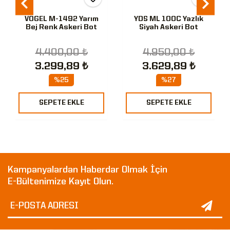
VOGEL M-1492 Yarım
YDS ML 100C Yazlık
Bej Renk Askeri Bot
Siyah Askeri Bot
4.400,00 ₺
4.950,00 ₺
3.299,89 ₺
3.629,89 ₺
%25
%27
SEPETE EKLE
SEPETE EKLE
Kampanyalardan Haberdar Olmak İçin
E-Bültenimize Kayıt Olun.