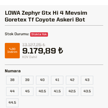
LOWA Zephyr Gtx Hi 4 Mevsim
Goretex Tf Coyote Askeri Bot
Stok Durumu:
Stokta Yok
13.127,25 ₺
9.179,89 ₺
%30
İndirim
KDV Dahil
Numara
38
39
40
41
42
43
44
45
40.5
41.5
42.5
43.5
44.5