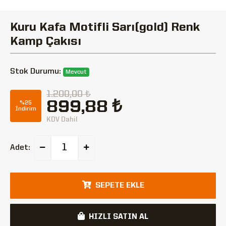
Kuru Kafa Motifli Sarı(gold) Renk
Kamp Çakısı
Stok Durumu:
Mevcut
1.200,00 ₺
899,88 ₺
%25
İndirim
KDV Dahil
Adet:
SEPETE EKLE
HIZLI SATIN AL