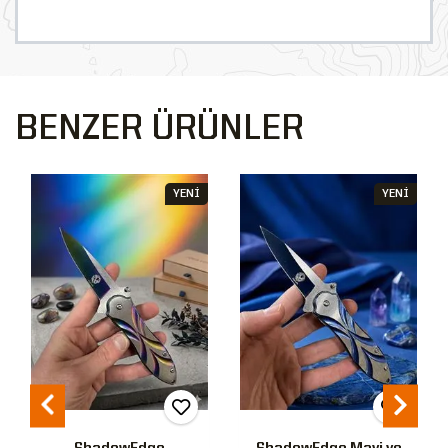
BENZER ÜRÜNLER
YENİ
YENİ
ShadowEdge
ShadowEdge Mavi ve