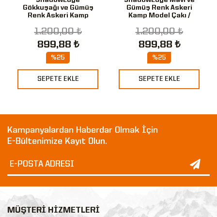
Gökkuşağı ve Gümüş
Gümüş Renk Askeri
Renk Askeri Kamp
Kamp Model Çakı /
Model Çakı / Bıçak
Bıçak
1.200,00 ₺
1.200,00 ₺
899,88 ₺
899,88 ₺
%25
%25
SEPETE EKLE
SEPETE EKLE
Kampanyalardan Haberdar Olmak İçin
E-Bültenimize Kayıt Olun.
MÜŞTERİ HİZMETLERİ