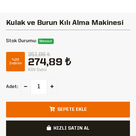
Kulak ve Burun Kılı Alma Makinesi
Stok Durumu:
Mevcut
351,86 ₺
274,89 ₺
%22
İndirim
KDV Dahil
Adet:
SEPETE EKLE
HIZLI SATIN AL