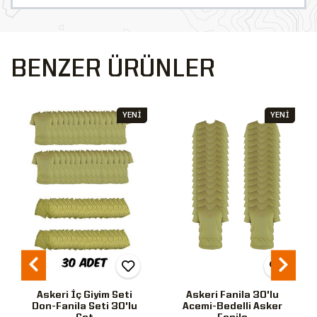
BENZER ÜRÜNLER
YENİ
YENİ
Askeri İç Giyim Seti
Askeri Fanila 30'lu
Don-Fanila Seti 30'lu
Acemi-Bedelli Asker