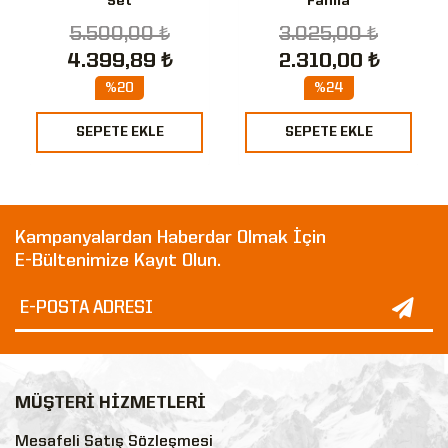
Set
Fanila
5.500,00 ₺
3.025,00 ₺
4.399,89 ₺
2.310,00 ₺
%20
%24
SEPETE EKLE
SEPETE EKLE
Kampanyalardan Haberdar Olmak İçin
E-Bültenimize Kayıt Olun.
MÜŞTERİ HİZMETLERİ
Mesafeli Satış Sözleşmesi