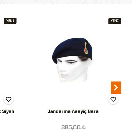
YENİ
YENİ
t Siyah
Jandarma Asayiş Bere
385,00 ₺