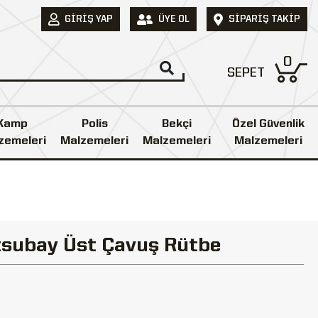
GIRIŞ YAP
ÜYE OL
SIPARIŞ TAKIP
0
SEPET
Kamp
Polis
Bekçi
Özel Güvenlik
zemeleri
Malzemeleri
Malzemeleri
Malzemeleri
tsubay Üst Çavuş Rütbe