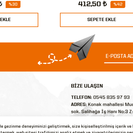
₺
412,50 ₺
%30
%42
 EKLE
SEPETE EKLE
BİZE ULAŞIN
TELEFON:
0545 835 97 93
ADRES:
Konak mahallesi Mu
sok. Salihağa İş Hanı No:3 Z
35250/Konak/İZMİR
E-POSTA:
 gezinme deneyiminizi geliştirmek, size kişiselleştirilmiş içerik ve
termek, web sitesi trafiğimizi analiz etmek ve ziyaretçilerimizin ne