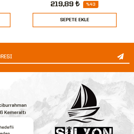
219,89 ₺
%43
SEPETE EKLE
ciburrahman
:6 Kemeraltı
 hedefli
reden