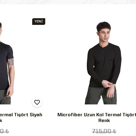
YENİ
ermal Tişört Siyah
Microfiber Uzun Kol Termal Tişör
k
Renk
0 ₺
715,00 ₺