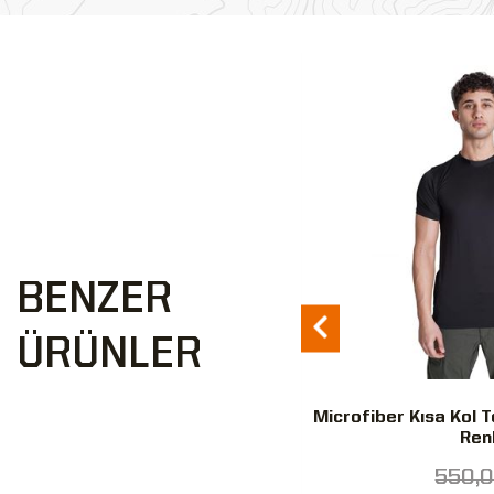
YENİ
BENZER
ÜRÜNLER
darma Asayiş Fileli Yelek
Microfiber Kısa Kol T
Ren
1.815,00 ₺
550,0