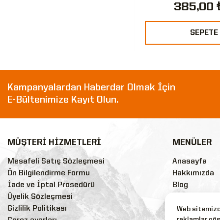
1.210,00 ₺
385,00 
%33
SEPETE EKLE
SEPETE
Kampanyalardan Haberdar Olmak İçin
E-Bültenimize Kayıt Olun.
MÜŞTERİ HİZMETLERİ
MENÜLER
Mesafeli Satış Sözleşmesi
Anasayfa
Ön Bilgilendirme Formu
Hakkımızda
İade ve İptal Prosedürü
Blog
Üyelik Sözleşmesi
Sss
Gizlilik Politikası
Markalar
Web sitemizde
reklamlar gös