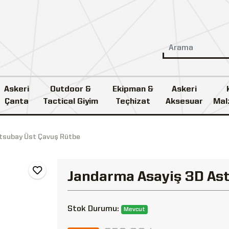
Askeri
Outdoor &
Ekipman &
Askeri
Çanta
Tactical Giyim
Teçhizat
Aksesuar
Mal
tsubay Üst Çavuş Rütbe
Jandarma Asayiş 3D As
Stok Durumu:
Mevcut