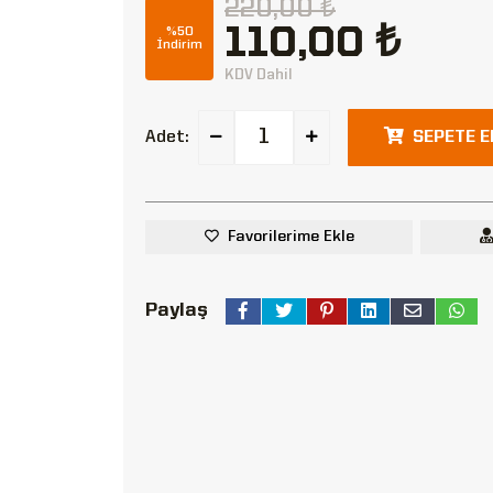
220,00 ₺
110,00 ₺
%50
İndirim
KDV Dahil
Adet:
SEPETE E
Favorilerime Ekle
Paylaş