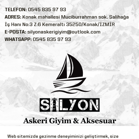
TELEFON:
0545 835 97 93
ADRES:
Konak mahallesi Muciburrahman sok. Salihağa
İş Hanı No:3 Z:6 Kemeraltı 35250/Konak/İZMİR
E-POSTA:
silyonaskerigiyim@outlook.com
WHATSAPP:
0545 835 97 93
Bizi Takip Edin!
Web sitemizde gezinme deneyiminizi geliştirmek, size