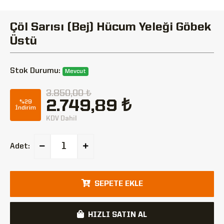
Çöl Sarısı (Bej) Hücum Yeleği Göbek
Üstü
Stok Durumu:
Mevcut
3.850,00 ₺
2.749,89 ₺
%29
İndirim
KDV Dahil
Adet:
SEPETE EKLE
HIZLI SATIN AL