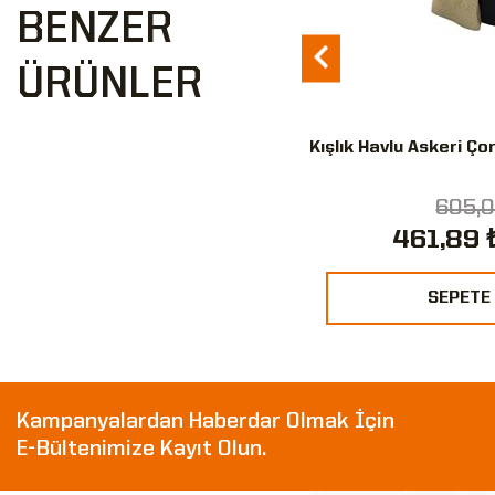
BENZER
ÜRÜNLER
Havlu Askeri Çorap Nano Renk
Kışlık Havlu Askeri Ço
12'Lİ
605,00 ₺
605,0
461,89 ₺
461,89 
%24
SEPETE EKLE
SEPETE
Kampanyalardan Haberdar Olmak İçin
E-Bültenimize Kayıt Olun.