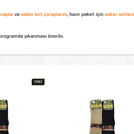
raplar
ve
asker bot çoraplarını
, hazır paket için
asker setleri
programda yıkanması önerilir.
YENİ