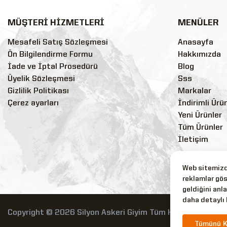
MÜŞTERİ HİZMETLERİ
MENÜLER
Mesafeli Satış Sözleşmesi
Anasayfa
Ön Bilgilendirme Formu
Hakkımızda
İade ve İptal Prosedürü
Blog
Üyelik Sözleşmesi
Sss
Gizlilik Politikası
Markalar
Çerez ayarları
İndirimli Ürü
Yeni Ürünler
Tüm Ürünler
İletişim
Web sitemizde
reklamlar gös
geldiğini anla
daha detaylı 
Copyright © 2026 Silyon Askeri Giyim Tüm Hakları Saklıdır.
Tümünü K