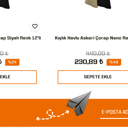
rap Siyah Renk 12'li
Kışlık Havlu Askeri Çorap Nano Re
0 ₺
440,00 ₺
₺
230,89 ₺
%24
%48
 EKLE
SEPETE EKLE