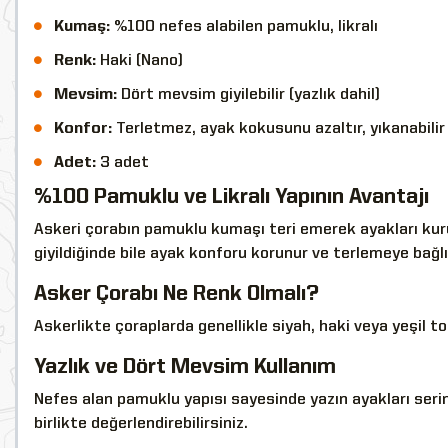
Kumaş:
%100 nefes alabilen pamuklu, likralı
Renk:
Haki (Nano)
Mevsim:
Dört mevsim giyilebilir (yazlık dahil)
Konfor:
Terletmez, ayak kokusunu azaltır, yıkanabilir
Adet:
3 adet
%100 Pamuklu ve Likralı Yapının Avantajı
Askeri çorabın pamuklu kumaşı teri emerek ayakları kuru
giyildiğinde bile ayak konforu korunur ve terlemeye bağlı
Asker Çorabı Ne Renk Olmalı?
Askerlikte çoraplarda genellikle siyah, haki veya yeşil tonl
Yazlık ve Dört Mevsim Kullanım
Nefes alan pamuklu yapısı sayesinde yazın ayakları serin
birlikte değerlendirebilirsiniz.