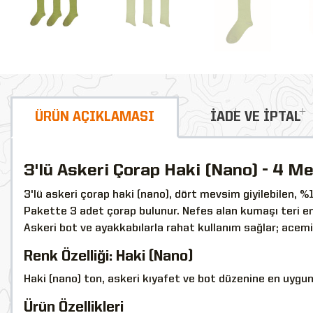
ÜRÜN AÇIKLAMASI
İADE VE İPTAL
3'lü Askeri Çorap Haki (Nano) - 4 M
3'lü askeri çorap haki (nano), dört mevsim giyilebilen, %1
Pakette 3 adet çorap bulunur. Nefes alan kumaşı teri eme
Askeri bot ve ayakkabılarla rahat kullanım sağlar; acemi, 
Renk Özelliği: Haki (Nano)
Haki (nano) ton, askeri kıyafet ve bot düzenine en uygu
Ürün Özellikleri