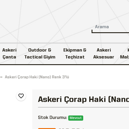
Askeri
Outdoor &
Ekipman &
Askeri
Çanta
Tactical Giyim
Teçhizat
Aksesuar
Mal
Askeri Çorap Haki (Nano) Renk 3'lü
Askeri Çorap Haki (Nano
Stok Durumu:
Mevcut