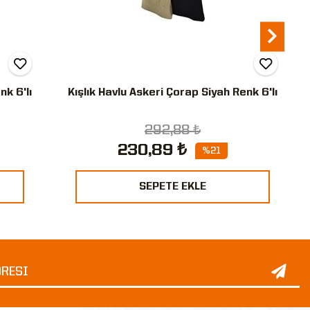
nk 6'lı
Kışlık Havlu Askeri Çorap Siyah Renk 6'lı
292,88 ₺
230,89 ₺
%21
SEPETE EKLE