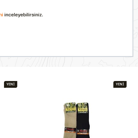
ni
inceleyebilirsiniz.
YENİ
YENİ