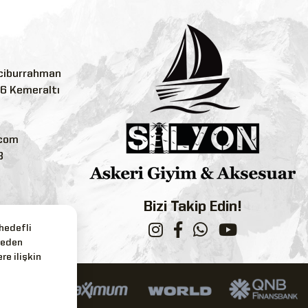
ciburrahman
:6 Kemeraltı
.com
3
Bizi Takip Edin!
 hedefli
reden
re ilişkin