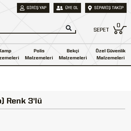
GIRIŞ YAP
ÜYE OL
SIPARIŞ TAKIP
0
SEPET
Kamp
Polis
Bekçi
Özel Güvenlik
zemeleri
Malzemeleri
Malzemeleri
Malzemeleri
) Renk 3'lü