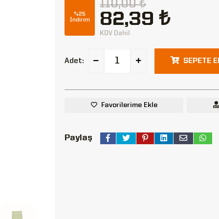
110,00 ₺
82,39 ₺
%25
İndirim
KDV Dahil
Adet:
SEPETE E
Favorilerime Ekle
Paylaş