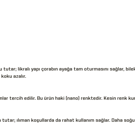
 tutar; likralı yapı çorabın ayağa tam oturmasını sağlar, bil
 koku azalır.
ar tercih edilir. Bu ürün haki (nano) renktedir. Kesin renk kural
 tutar; ılıman koşullarda da rahat kullanım sağlar. Daha soğuk