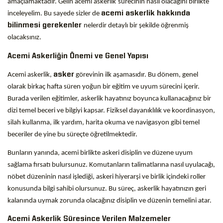
amaçlamaktadır. Gelin acemi askerlik
sürecinin nasıl olacağını birlikte
inceleyelim. Bu sayede sizler de
acemi askerlik hakkında
bilinmesi gerekenler
nelerdir detaylı bir şekilde öğrenmiş
olacaksınız.
Acemi Askerliğin Önemi ve Genel Yapısı
Acemi askerlik,
asker
görevinin ilk aşamasıdır. Bu dönem, genel
olarak birkaç hafta süren yoğun bir eğitim ve uyum sürecini içerir.
Burada verilen eğitimler, askerlik hayatınız boyunca kullanacağınız bir
dizi temel beceri ve bilgiyi kapsar. Fiziksel dayanıklılık ve koordinasyon,
silah kullanma, ilk yardım, harita okuma ve navigasyon gibi temel
beceriler de yine bu süreçte öğretilmektedir.
Bunların yanında, acemi birlikte askeri disiplin ve düzene uyum
sağlama fırsatı bulursunuz. Komutanların talimatlarına nasıl uyulacağı,
nöbet düzeninin nasıl işlediği, askeri hiyerarşi ve birlik içindeki roller
konusunda bilgi sahibi olursunuz. Bu süreç, askerlik hayatınızın geri
kalanında uymak zorunda olacağınız disiplin ve düzenin temelini atar.
Acemi Askerlik Süresince Verilen Malzemeler